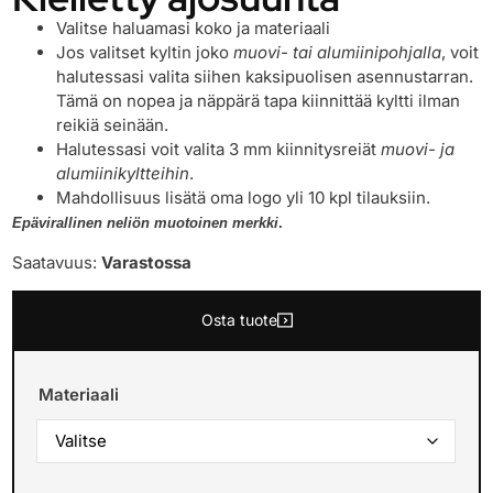
Valitse haluamasi koko ja materiaali
Jos valitset kyltin joko
muovi- tai alumiinipohjalla
, voit
halutessasi valita siihen kaksipuolisen asennustarran.
Tämä on nopea ja näppärä tapa kiinnittää kyltti ilman
reikiä seinään.
Halutessasi voit valita 3 mm kiinnitysreiät
muovi- ja
alumiinikyltteihin
.
Mahdollisuus lisätä oma logo yli 10 kpl tilauksiin.
Epävirallinen neliön muotoinen merkki
.
Saatavuus:
Varastossa
Osta tuote
Materiaali