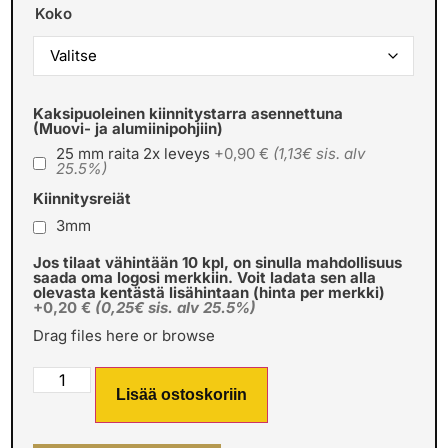
Koko
Kaksipuoleinen kiinnitystarra asennettuna
(Muovi- ja alumiinipohjiin)
25 mm raita 2x leveys
+0,90 €
(1,13€ sis. alv
25.5%)
Kiinnitysreiät
3mm
Jos tilaat vähintään 10 kpl, on sinulla mahdollisuus
saada oma logosi merkkiin. Voit ladata sen alla
olevasta kentästä lisähintaan (hinta per merkki)
+0,20 €
(0,25€ sis. alv 25.5%)
Drag files here or
browse
Lisää ostoskoriin