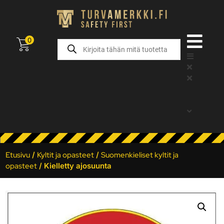
0
Etusivu
/
Kyltit ja opasteet
/
Suomenkieliset kyltit ja
opasteet
/ Kielletty ajosuunta