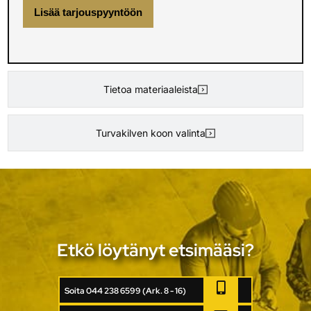
Lisää tarjouspyyntöön
Tietoa materiaaleista
Turvakilven koon valinta
Etkö löytänyt etsimääsi?
Soita 044 238 6599 (Ark. 8 - 16)