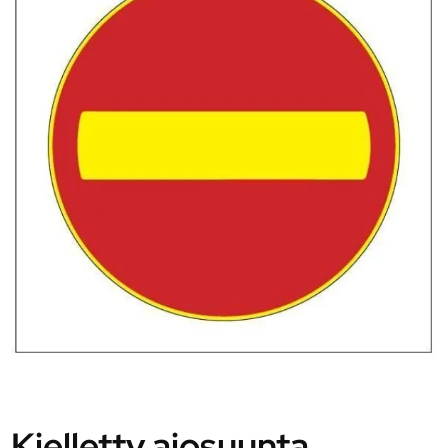
Kielletty ajosuunta