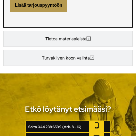
Lisää tarjouspyyntöön
Tietoa materiaaleista
Turvakilven koon valinta
Etkö löytänyt etsimääsi?
Soita 044 238 6599 (Ark. 8 - 16)