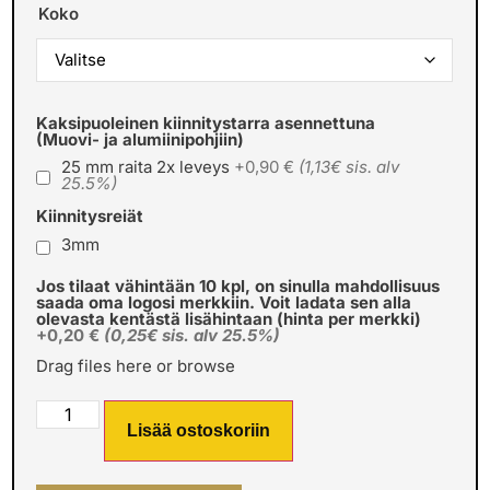
Koko
Kaksipuoleinen kiinnitystarra asennettuna
(Muovi- ja alumiinipohjiin)
25 mm raita 2x leveys
+0,90 €
(1,13€ sis. alv
25.5%)
Kiinnitysreiät
3mm
Jos tilaat vähintään 10 kpl, on sinulla mahdollisuus
saada oma logosi merkkiin. Voit ladata sen alla
olevasta kentästä lisähintaan (hinta per merkki)
+0,20 €
(0,25€ sis. alv 25.5%)
Drag files here or
browse
Lisää ostoskoriin