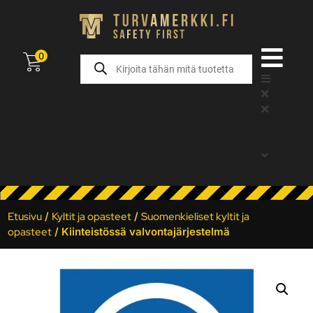
0
Etusivu
/
Kyltit ja opasteet
/
Suomenkieliset kyltit ja
opasteet
/ Kiinteistössä valvontajärjestelmä