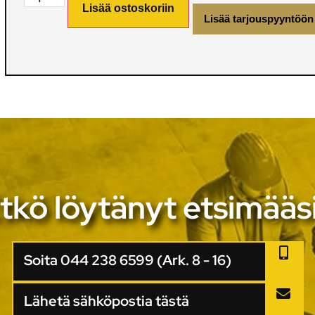
Lisää ostoskoriin
Lisää tarjouspyyntöön
tkö löytänyt etsimääs
Soita 044 238 6599 (Ark. 8 - 16)
Lähetä sähköpostia tästä