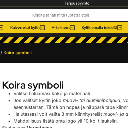
Tarjouspyyntö
Kaiverretut kyltit
A-telineet
Kyltit omalla tekstillä
/ Koira symboli
Koira symboli
Valitse haluamasi koko ja materiaali
Jos valitset kyltin joko
muovi- tai alumiinipohjalla
, v
asennustarran. Tämä on nopea ja näppärä tapa kiinnitt
Halutessasi voit valita 3 mm kiinnitysreiät
muovi- ja a
Mahdollisuus lisätä oma logo yli 10 kpl tilauksiin.
Saatavuus:
Varastossa