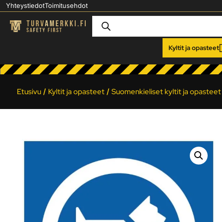
Yhteystiedot
Toimitusehdot
Kyltit ja opasteet
Etusivu
/
Kyltit ja opasteet
/
Suomenkieliset kyltit ja opasteet