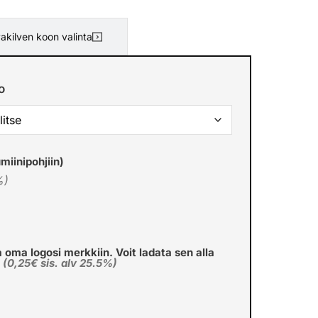
akilven koon valinta
o
miinipohjiin)
%)
a oma logosi merkkiin. Voit ladata sen alla
€
(0,25€ sis. alv 25.5%)