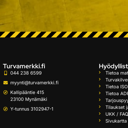
Turvamerkki.fi
Hyödyllist
044 238 6599
Tietoa mat
Turvakilve
myynti@turvamerkki.fi
Tietoa ISO
Kallipääntie 415
Tietoa AD
23100 Mynämäki
Tarjouspy
Tilaukset 
Y-tunnus 3102947-1
UKK / FA
Sivukartta