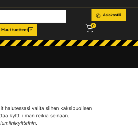
Asiakastili
0
Muut tuotteet
oit halutessasi valita siihen kaksipuolisen
ää kyltti ilman reikiä seinään.
lumiinikyltteihin
.