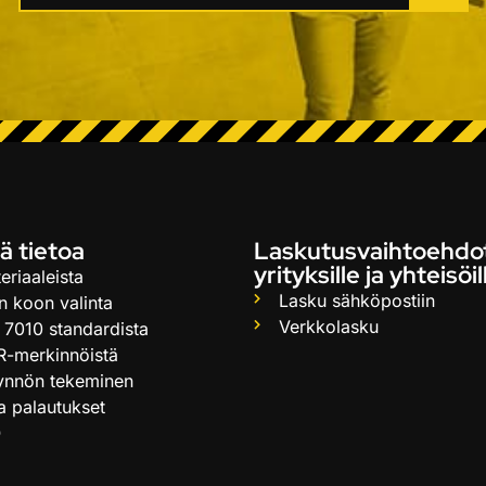
ä tietoa
Laskutusvaihtoehdo
yrityksille ja yhteisöil
eriaaleista
Lasku sähköpostiin
n koon valinta
Verkkolasku
 7010 standardista
R-merkinnöistä
ynnön tekeminen
ja palautukset
Q