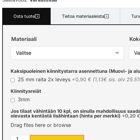
Osta tuote
Tietoa materiaaleista
Turv
Materiaali
Kok
Kaksipuoleinen kiinnitystarra asennettuna (Muovi- ja alu
25 mm raita 2x leveys
+0,90 €
(1,13€ sis. alv 25.5
Kiinnitysreiät
3mm
Jos tilaat vähintään 10 kpl, on sinulla mahdollisuus saad
olevasta kentästä lisähintaan (hinta per merkki)
+0,20 
Drag files here or
browse