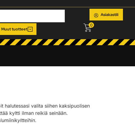
Asiakastili
0
Muut tuotteet
oit halutessasi valita siihen kaksipuolisen
ää kyltti ilman reikiä seinään.
lumiinikyltteihin
.