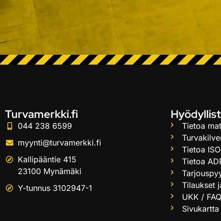
Turvamerkki.fi
Hyödyllist
044 238 6599
Tietoa mat
Turvakilve
myynti@turvamerkki.fi
Tietoa ISO
Kallipääntie 415
Tietoa AD
23100 Mynämäki
Tarjouspy
Tilaukset 
Y-tunnus 3102947-1
UKK / FA
Sivukartta