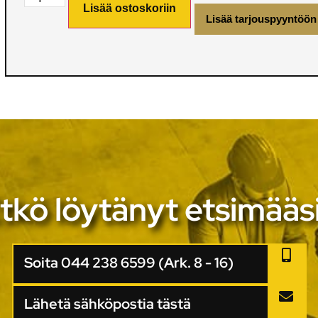
Lisää ostoskoriin
Lisää tarjouspyyntöön
tkö löytänyt etsimääs
Soita 044 238 6599 (Ark. 8 - 16)
Lähetä sähköpostia tästä