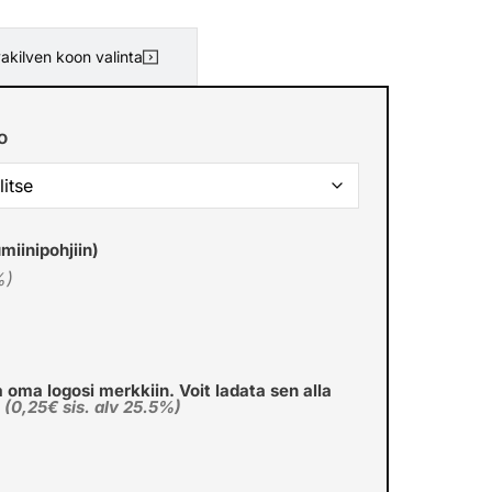
akilven koon valinta
o
miinipohjiin)
%)
a oma logosi merkkiin. Voit ladata sen alla
€
(0,25€ sis. alv 25.5%)