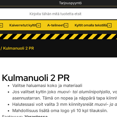
Tarjouspyyntö
Kaiverretut kyltit
A-telineet
Kyltit omalla tekstillä
/ Kulmanuoli 2 PR
Kulmanuoli 2 PR
Valitse haluamasi koko ja materiaali
Jos valitset kyltin joko
muovi- tai alumiinipohjalla
, v
asennustarran. Tämä on nopea ja näppärä tapa kiinnitt
Halutessasi voit valita 3 mm kiinnitysreiät
muovi- ja a
Mahdollisuus lisätä oma logo yli 10 kpl tilauksiin.
Saatavuus:
Varastossa