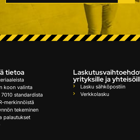
ä tietoa
Laskutusvaihtoehdo
yrityksille ja yhteisöil
eriaaleista
Lasku sähköpostiin
n koon valinta
Verkkolasku
 7010 standardista
R-merkinnöistä
ynnön tekeminen
ja palautukset
Q