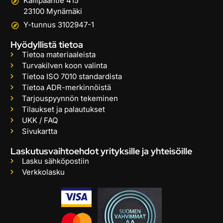
Kallipääntie 415
23100 Mynämäki
Y-tunnus 3102947-1
Hyödyllistä tietoa
Tietoa materiaaleista
Turvakilven koon valinta
Tietoa ISO 7010 standardista
Tietoa ADR-merkinnöistä
Tarjouspyynnön tekeminen
Tilaukset ja palautukset
UKK / FAQ
Sivukartta
Laskutusvaihtoehdot yrityksille ja yhteisöille
Lasku sähköpostiin
Verkkolasku