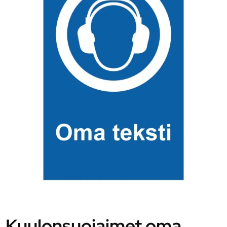
Kuulonsuojaimet oma