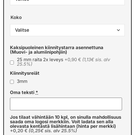
Koko
Kaksipuoleinen kiinnitystarra asennettuna
(Muovi- ja alumiinipohjiin)
25 mm raita 2x leveys
+0,90 €
(1,13€ sis. alv
25.5%)
Kiinnitysreiät
3mm
Oma teksti
*
Jos tilaat vähintään 10 kpl, on sinulla mahdollisuus
saada oma logosi merkkiin. Voit ladata sen alla
olevasta kentästä lisähintaan (hinta per merkki)
+0,20 €
(0,25€ sis. alv 25.5%)