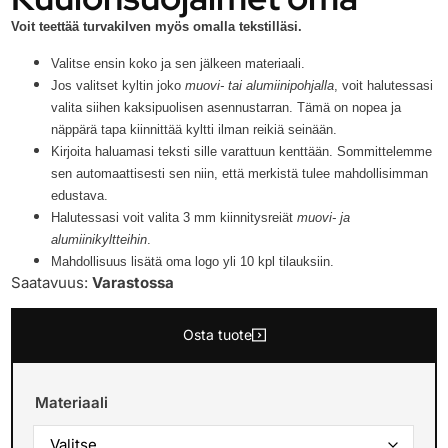
Voit teettää turvakilven myös omalla tekstilläsi.
Valitse ensin koko ja sen jälkeen materiaali.
Jos valitset kyltin joko
muovi- tai alumiinipohjalla
, voit halutessasi
valita siihen kaksipuolisen asennustarran. Tämä on nopea ja
näppärä tapa kiinnittää kyltti ilman reikiä seinään.
Kirjoita haluamasi teksti sille varattuun kenttään. Sommittelemme
sen automaattisesti sen niin, että merkistä tulee mahdollisimman
edustava.
Halutessasi voit valita 3 mm kiinnitysreiät
muovi- ja
alumiinikyltteihin
.
Mahdollisuus lisätä oma logo yli 10 kpl tilauksiin.
Saatavuus:
Varastossa
Osta tuote
Materiaali