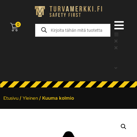
0
Etusivu
/
Yleinen
/ Kuuma kolmio