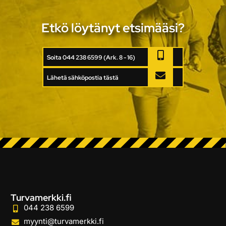
Etkö löytänyt etsimääsi?
Soita 044 238 6599 (Ark. 8 - 16)
Lähetä sähköpostia tästä
Turvamerkki.fi
044 238 6599
myynti@turvamerkki.fi