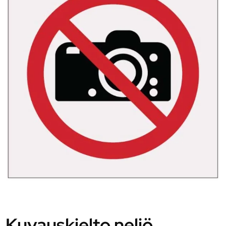
Kuvauskielto neliö