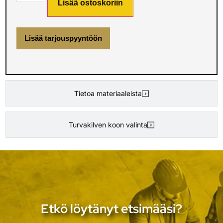
Lisää ostoskoriin
Lisää tarjouspyyntöön
Tietoa materiaaleista
Turvakilven koon valinta
Etkö löytänyt etsimääsi?