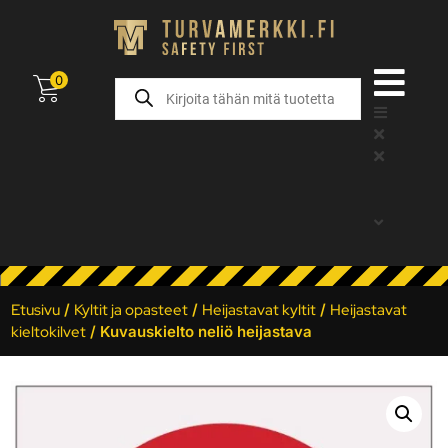
0
Etusivu
/
Kyltit ja opasteet
/
Heijastavat kyltit
/
Heijastavat
kieltokilvet
/ Kuvauskielto neliö heijastava