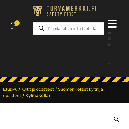
0
Etusivu
/
Kyltit ja opasteet
/
Suomenkieliset kyltit ja
opasteet
/ Kylmäkellari