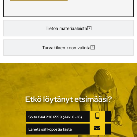
Tietoa materiaaleista
Turvakilven koon valinta
Etkö löytänyt etsimääsi?
Soita 044 238 6599 (Ark. 8 - 16)
Lähetä sähköpostia tästä