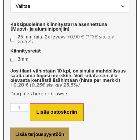
Kaksipuoleinen kiinnitystarra asennettuna
(Muovi- ja alumiinipohjiin)
25 mm raita 2x leveys
+0,90 €
(1,13€ sis. alv
25.5%)
Kiinnitysreiät
3mm
Jos tilaat vähintään 10 kpl, on sinulla mahdollisuus
saada oma logosi merkkiin. Voit ladata sen alla
olevasta kentästä lisähintaan (hinta per merkki)
+0,20 €
(0,25€ sis. alv 25.5%)
Drag files here or
browse
Lisää ostoskoriin
Lisää tarjouspyyntöön