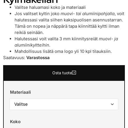
Valitse haluamasi koko ja materiaali
Jos valitset kyltin joko
muovi- tai alumiinipohjalla
, voit
halutessasi valita siihen kaksipuolisen asennustarran.
Tämä on nopea ja näppärä tapa kiinnittää kyltti ilman
reikiä seinään.
Halutessasi voit valita 3 mm kiinnitysreiät
muovi- ja
alumiinikyltteihin
.
Mahdollisuus lisätä oma logo yli 10 kpl tilauksiin.
Saatavuus:
Varastossa
Osta tuote
Materiaali
Koko