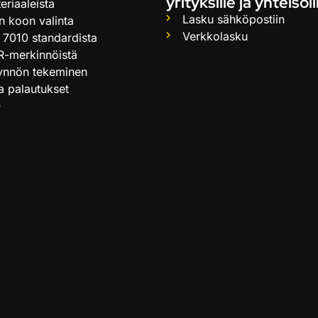
yrityksille ja yhteisöil
eriaaleista
Lasku sähköpostiin
n koon valinta
Verkkolasku
 7010 standardista
R-merkinnöistä
ynnön tekeminen
ja palautukset
Q