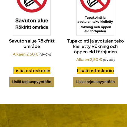
Savuton alue Rökfritt
Tupakointi ja avotulen teko
område
kielletty Rökning och
öppen eld förbjuden
Alkaen
2,50
€
(alv 0%)
Alkaen
2,50
€
(alv 0%)
Lisää ostoskoriin
Lisää ostoskoriin
Lisää tarjouspyyntöön
Lisää tarjouspyyntöön