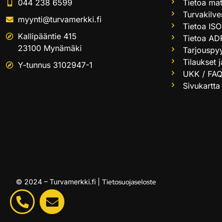
044 238 6599
Tietoa mat
Turvakilve
myynti@turvamerkki.fi
Tietoa ISO
Kallipääntie 415
Tietoa AD
23100 Mynämäki
Tarjouspy
Tilaukset 
Y-tunnus 3102947-1
UKK / FA
Sivukartta
© 2024 – Turvamerkki.fi |
Tietosuojaseloste