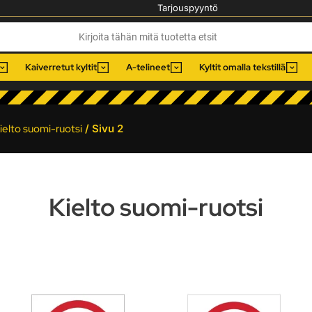
Tarjouspyyntö
Kaiverretut kyltit
A-telineet
Kyltit omalla tekstillä
ielto suomi-ruotsi
/ Sivu 2
Kielto suomi-ruotsi