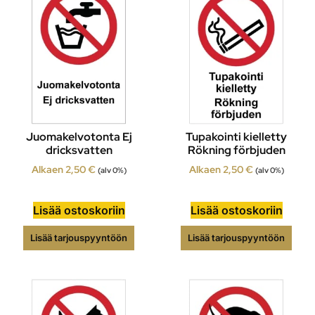
Juomakelvotonta Ej
Tupakointi kielletty
dricksvatten
Rökning förbjuden
Alkaen
2,50
€
Alkaen
2,50
€
(alv 0%)
(alv 0%)
Lisää ostoskoriin
Lisää ostoskoriin
Lisää tarjouspyyntöön
Lisää tarjouspyyntöön