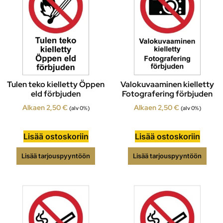
Tulen teko kielletty Öppen
Valokuvaaminen kielletty
eld förbjuden
Fotografering förbjuden
Alkaen
2,50
€
Alkaen
2,50
€
(alv 0%)
(alv 0%)
Lisää ostoskoriin
Lisää ostoskoriin
Lisää tarjouspyyntöön
Lisää tarjouspyyntöön