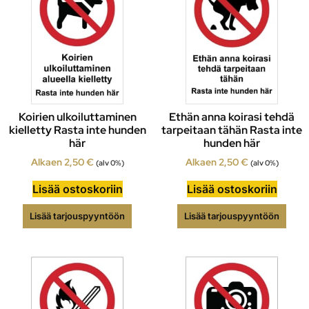
Koirien ulkoiluttaminen
Ethän anna koirasi tehdä
kielletty Rasta inte hunden
tarpeitaan tähän Rasta inte
här
hunden här
Alkaen
2,50
€
Alkaen
2,50
€
(alv 0%)
(alv 0%)
Lisää ostoskoriin
Lisää ostoskoriin
Lisää tarjouspyyntöön
Lisää tarjouspyyntöön