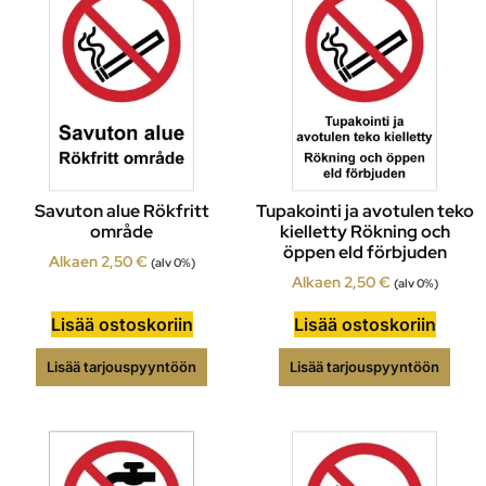
Savuton alue Rökfritt
Tupakointi ja avotulen teko
område
kielletty Rökning och
öppen eld förbjuden
Alkaen
2,50
€
(alv 0%)
Alkaen
2,50
€
(alv 0%)
Lisää ostoskoriin
Lisää ostoskoriin
Lisää tarjouspyyntöön
Lisää tarjouspyyntöön