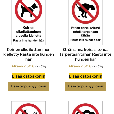
Koirien ulkoiluttaminen
Ethän anna koirasi tehdä
kielletty Rasta inte hunden
tarpeitaan tähän Rasta inte
här
hunden här
Alkaen
2,50
€
Alkaen
2,50
€
(alv 0%)
(alv 0%)
Lisää ostoskoriin
Lisää ostoskoriin
Lisää tarjouspyyntöön
Lisää tarjouspyyntöön