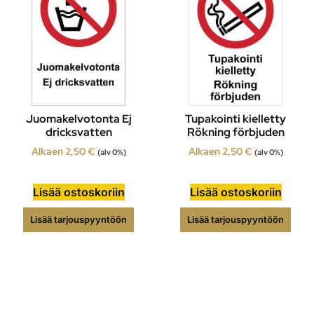
Juomakelvotonta Ej
Tupakointi kielletty
dricksvatten
Rökning förbjuden
Alkaen
2,50
€
Alkaen
2,50
€
(alv 0%)
(alv 0%)
Lisää ostoskoriin
Lisää ostoskoriin
Lisää tarjouspyyntöön
Lisää tarjouspyyntöön