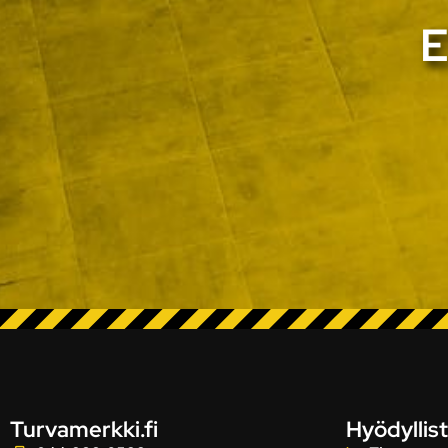
E
Turvamerkki.fi
Hyödyllist