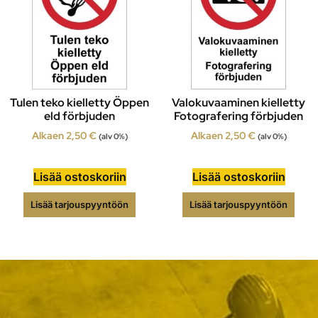
Tulen teko kielletty Öppen
Valokuvaaminen kielletty
eld förbjuden
Fotografering förbjuden
Alkaen
2,50
€
Alkaen
2,50
€
(alv 0%)
(alv 0%)
Lisää ostoskoriin
Lisää ostoskoriin
Lisää tarjouspyyntöön
Lisää tarjouspyyntöön