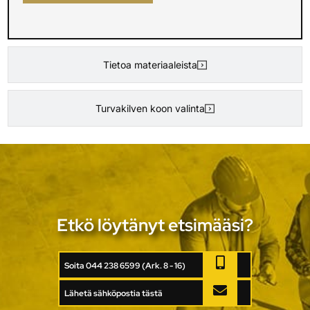
Tietoa materiaaleista
Turvakilven koon valinta
Etkö löytänyt etsimääsi?
Soita 044 238 6599 (Ark. 8 - 16)
Lähetä sähköpostia tästä