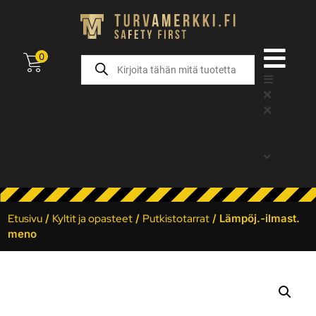
0
Etusivu
/
Kyltit ja opasteet
/
Putkistotarrat
/ Lämpöj.-ilmast.
meno