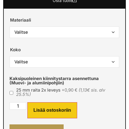
Osta tuote
Materiaali
Koko
Kaksipuoleinen kiinnitystarra asennettuna
(Muovi- ja alumiinipohjiin)
25 mm raita 2x leveys
+0,90 €
(1,13€ sis. alv
25.5%)
Lisää ostoskoriin