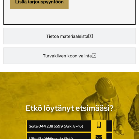
Lisää tarjouspyyntöön
Tietoa materiaaleista
Turvakilven koon valinta
Etkö löytänyt etsimääsi?
Soita 044 238 6599 (Ark. 8 - 16)
Lähetä sähköpostia tästä