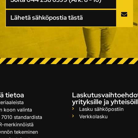
Lähetä sähköpostia tästä
ä tietoa
Laskutusvaihtoehdo
yrityksille ja yhteisöil
eriaaleista
Lasku sähköpostiin
n koon valinta
Verkkolasku
 7010 standardista
R-merkinnöistä
ynnön tekeminen