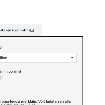
akilven koon valinta
o
miinipohjiin)
%)
a oma logosi merkkiin. Voit ladata sen alla
€
(0,25€ sis. alv 25.5%)