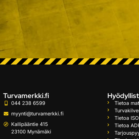
Turvamerkki.fi
Hyödyllist
044 238 6599
Tietoa mat
Turvakilve
myynti@turvamerkki.fi
Tietoa ISO
Kallipääntie 415
Tietoa AD
23100 Mynämäki
Tarjouspy