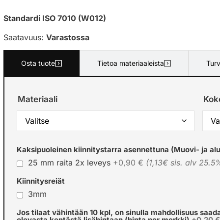
Standardi ISO 7010 (W012)
Saatavuus:
Varastossa
Osta tuote
Tietoa materiaaleista
Turv
Materiaali
Kok
Kaksipuoleinen kiinnitystarra asennettuna (Muovi- ja alu
25 mm raita 2x leveys
+0,90 €
(1,13€ sis. alv 25.5
Kiinnitysreiät
3mm
Jos tilaat vähintään 10 kpl, on sinulla mahdollisuus saad
olevasta kentästä lisähintaan (hinta per merkki)
+0,20 