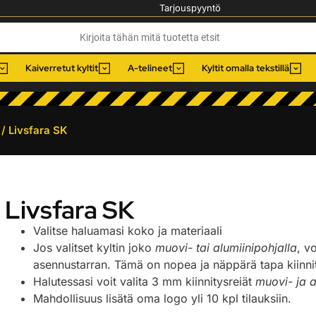
Tarjouspyyntö
Kaiverretut kyltit
A-telineet
Kyltit omalla tekstillä
/ Livsfara SK
Livsfara SK
Valitse haluamasi koko ja materiaali
Jos valitset kyltin joko
muovi- tai alumiinipohjalla
, v
asennustarran. Tämä on nopea ja näppärä tapa kiinnitt
Halutessasi voit valita 3 mm kiinnitysreiät
muovi- ja a
Mahdollisuus lisätä oma logo yli 10 kpl tilauksiin.