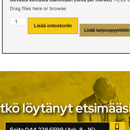
Drag files here or
browse
Lisää ostoskoriin
Lisää tarjouspyyntöön
tkö löytänyt etsimääs
Soita 044 238 6599 (Ark. 8 - 16)