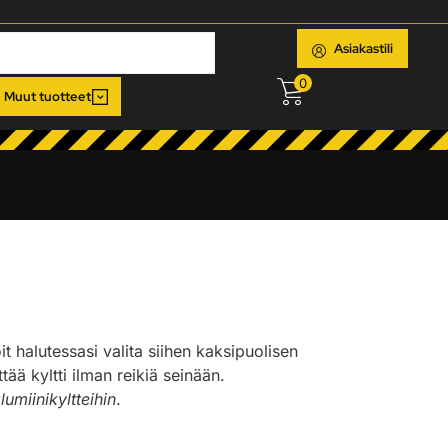
Asiakastili
0
Muut tuotteet
oit halutessasi valita siihen kaksipuolisen
ää kyltti ilman reikiä seinään.
lumiinikyltteihin
.