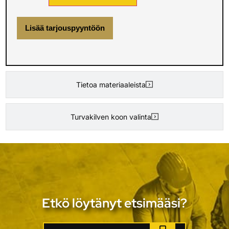
Lisää tarjouspyyntöön
Tietoa materiaaleista
Turvakilven koon valinta
Etkö löytänyt etsimääsi?