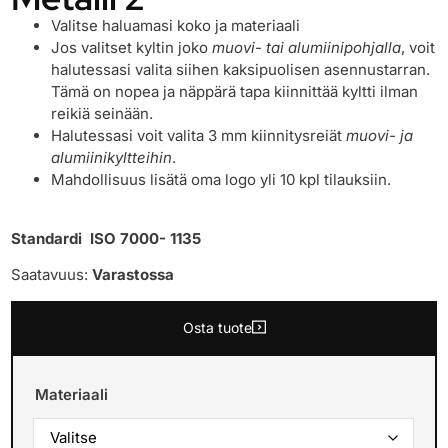
Valitse haluamasi koko ja materiaali
Jos valitset kyltin joko
muovi- tai alumiinipohjalla
, voit
halutessasi valita siihen kaksipuolisen asennustarran.
Tämä on nopea ja näppärä tapa kiinnittää kyltti ilman
reikiä seinään.
Halutessasi voit valita 3 mm kiinnitysreiät
muovi- ja
alumiinikyltteihin
.
Mahdollisuus lisätä oma logo yli 10 kpl tilauksiin.
Standardi ISO 7000- 1135
Saatavuus:
Varastossa
Osta tuote
Materiaali