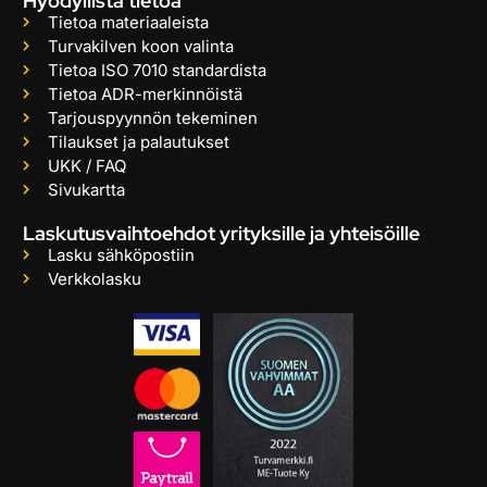
Hyödyllistä tietoa
Tietoa materiaaleista
Turvakilven koon valinta
Tietoa ISO 7010 standardista
Tietoa ADR-merkinnöistä
Tarjouspyynnön tekeminen
Tilaukset ja palautukset
UKK / FAQ
Sivukartta
Laskutusvaihtoehdot yrityksille ja yhteisöille
Lasku sähköpostiin
Verkkolasku