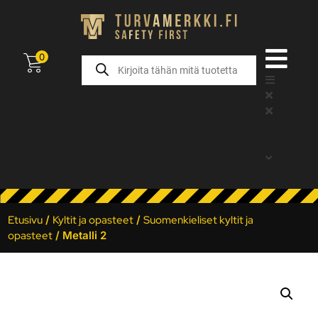
0
Etusivu
/
Kyltit ja opasteet
/
Suomenkieliset kyltit ja
opasteet
/ Metalli 2