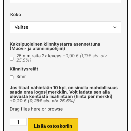
Koko
Kaksipuoleinen kiinnitystarra asennettuna
(Muovi- ja alumiinipohjiin)
25 mm raita 2x leveys
+0,90 €
(1,13€ sis. alv
25.5%)
Kiinnitysreiät
3mm
Jos tilaat vähintään 10 kpl, on sinulla mahdollisuus
saada oma logosi merkkiin. Voit ladata sen alla
olevasta kentästä lisähintaan (hinta per merkki)
+0,20 €
(0,25€ sis. alv 25.5%)
Drag files here or
browse
Lisää ostoskoriin