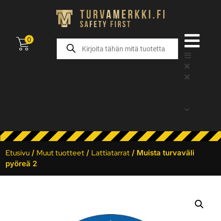
0
Etusivu
/
Muut tuotteet
/
Lattiatarrat
/ Muista turvaväli
pyöreä 2