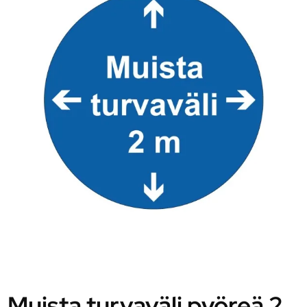
Muista turvaväli pyöreä 2