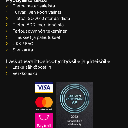
Hyödyllistä tietoa
Tietoa materiaaleista
Turvakilven koon valinta
Tietoa ISO 7010 standardista
Tietoa ADR-merkinnöistä
Tarjouspyynnön tekeminen
Tilaukset ja palautukset
UKK / FAQ
Sivukartta
Laskutusvaihtoehdot yrityksille ja yhteisöille
Lasku sähköpostiin
Verkkolasku