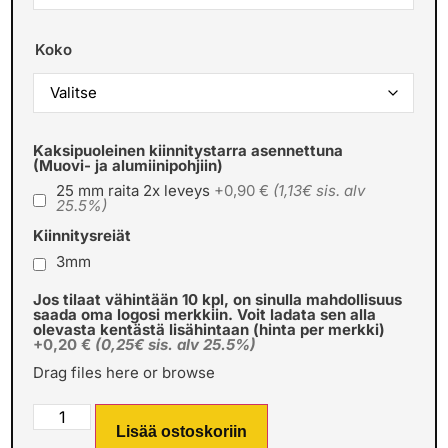
Koko
Kaksipuoleinen kiinnitystarra asennettuna
(Muovi- ja alumiinipohjiin)
25 mm raita 2x leveys
+0,90 €
(1,13€ sis. alv
25.5%)
Kiinnitysreiät
3mm
Jos tilaat vähintään 10 kpl, on sinulla mahdollisuus
saada oma logosi merkkiin. Voit ladata sen alla
olevasta kentästä lisähintaan (hinta per merkki)
+0,20 €
(0,25€ sis. alv 25.5%)
Drag files here or
browse
Lisää ostoskoriin