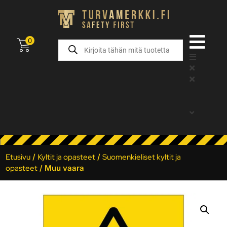
0
Etusivu
/
Kyltit ja opasteet
/
Suomenkieliset kyltit ja
opasteet
/ Muu vaara