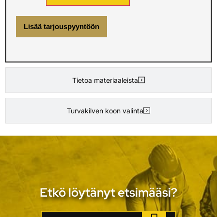
Lisää tarjouspyyntöön
Tietoa materiaaleista
Turvakilven koon valinta
Etkö löytänyt etsimääsi?