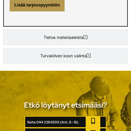
Lisää tarjouspyyntöön
Tietoa materiaaleista
Turvakilven koon valinta
Etkö löytänyt etsimääsi?
Soita 044 238 6599 (Ark. 8 - 16)