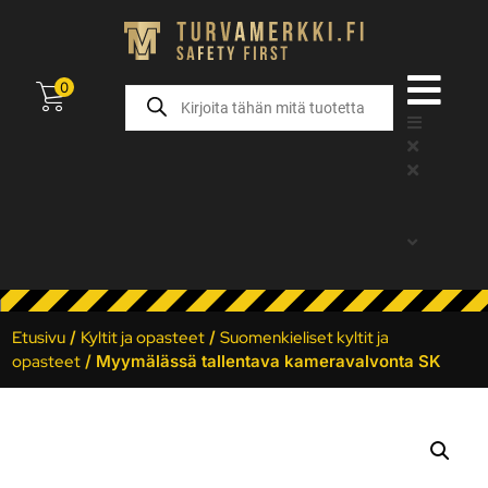
0
Etusivu
/
Kyltit ja opasteet
/
Suomenkieliset kyltit ja
opasteet
/ Myymälässä tallentava kameravalvonta SK