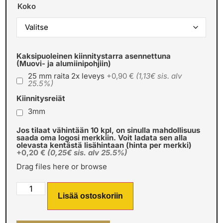
Koko
Kaksipuoleinen kiinnitystarra asennettuna
(Muovi- ja alumiinipohjiin)
25 mm raita 2x leveys
+0,90 €
(1,13€ sis. alv
25.5%)
Kiinnitysreiät
3mm
Jos tilaat vähintään 10 kpl, on sinulla mahdollisuus
saada oma logosi merkkiin. Voit ladata sen alla
olevasta kentästä lisähintaan (hinta per merkki)
+0,20 €
(0,25€ sis. alv 25.5%)
Drag files here or
browse
Lisää ostoskoriin