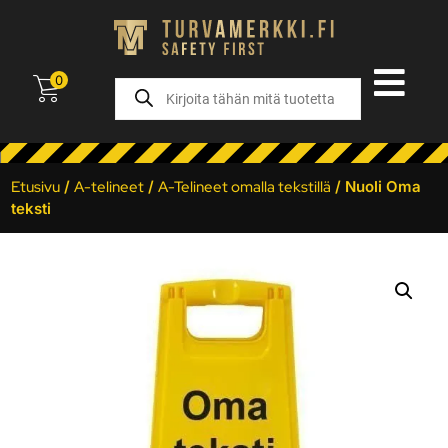
0
Etusivu
/
A-telineet
/
A-Telineet omalla tekstillä
/ Nuoli Oma
teksti