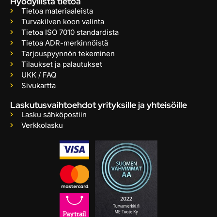
Hyödyllistä tietoa
Tietoa materiaaleista
Turvakilven koon valinta
Tietoa ISO 7010 standardista
Tietoa ADR-merkinnöistä
Tarjouspyynnön tekeminen
Tilaukset ja palautukset
UKK / FAQ
Sivukartta
Laskutusvaihtoehdot yrityksille ja yhteisöille
Lasku sähköpostiin
Verkkolasku