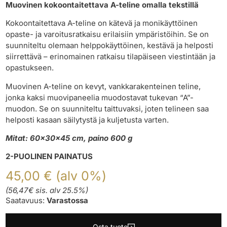
Muovinen kokoontaitettava A-teline omalla tekstillä
Kokoontaitettava A-teline on kätevä ja monikäyttöinen
opaste- ja varoitusratkaisu erilaisiin ympäristöihin. Se on
suunniteltu olemaan helppokäyttöinen, kestävä ja helposti
siirrettävä – erinomainen ratkaisu tilapäiseen viestintään ja
opastukseen.
Muovinen A-teline on kevyt, vankkarakenteinen teline,
jonka kaksi muovipaneelia muodostavat tukevan “A”-
muodon. Se on suunniteltu taittuvaksi, joten telineen saa
helposti kasaan säilytystä ja kuljetusta varten.
Mitat: 60x30x45 cm, paino 600 g
2-PUOLINEN PAINATUS
45,00 € (alv 0%)
(56,47€ sis. alv 25.5%)
Saatavuus:
Varastossa
Osta tuote