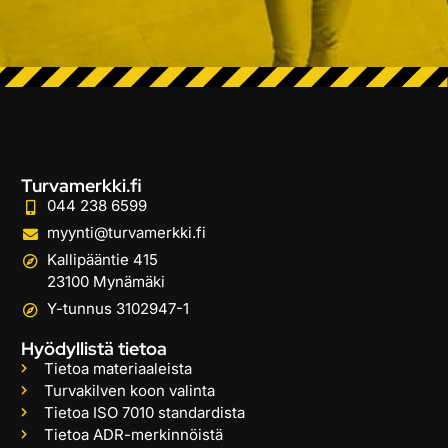
Turvamerkki.fi
044 238 6599
myynti@turvamerkki.fi
Kallipääntie 415
23100 Mynämäki
Y-tunnus 3102947-1
Hyödyllistä tietoa
Tietoa materiaaleista
Turvakilven koon valinta
Tietoa ISO 7010 standardista
Tietoa ADR-merkinnöistä