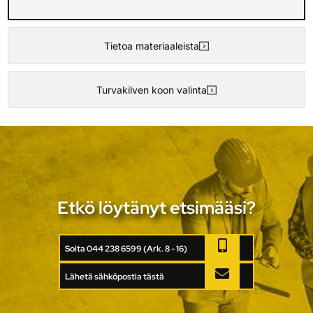
Tietoa materiaaleista
Turvakilven koon valinta
Etkö löytänyt etsimääsi?
Soita 044 238 6599 (Ark. 8 - 16)
Lähetä sähköpostia tästä