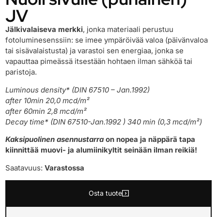
JV
Jälkivalaiseva merkki
, jonka materiaali perustuu
fotoluminesenssiin: se imee ympäröivää valoa (päivänvaloa
tai sisävalaistusta) ja varastoi sen energiaa, jonka se
vapauttaa pimeässä itsestään hohtaen ilman sähköä tai
paristoja.
Luminous density* (DIN 67510 – Jan.1992)
after 10min 20,0 mcd/m²
after 60min 2,8 mcd/m²
Decay time* (DIN 67510-Jan.1992 ) 340 min (0,3 mcd/m²)
Kaksipuolinen asennustarra
on nopea ja näppärä tapa
kiinnittää muovi- ja alumiinikyltit seinään ilman reikiä!
Saatavuus:
Varastossa
Osta tuote