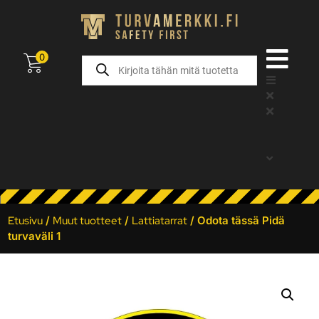
0
Etusivu
/
Muut tuotteet
/
Lattiatarrat
/ Odota tässä Pidä
turvaväli 1