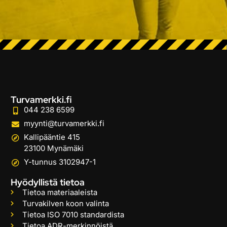
Turvamerkki.fi
044 238 6599
myynti@turvamerkki.fi
Kallipääntie 415
23100 Mynämäki
Y-tunnus 3102947-1
Hyödyllistä tietoa
Tietoa materiaaleista
Turvakilven koon valinta
Tietoa ISO 7010 standardista
Tietoa ADR-merkinnöistä