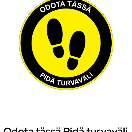
Odota tässä Pidä turvaväli