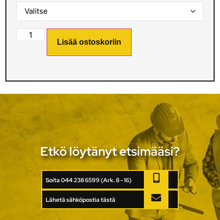
Lisää ostoskoriin
Etkö löytänyt etsimääsi?
Soita 044 238 6599 (Ark. 8 - 16)
Lähetä sähköpostia tästä