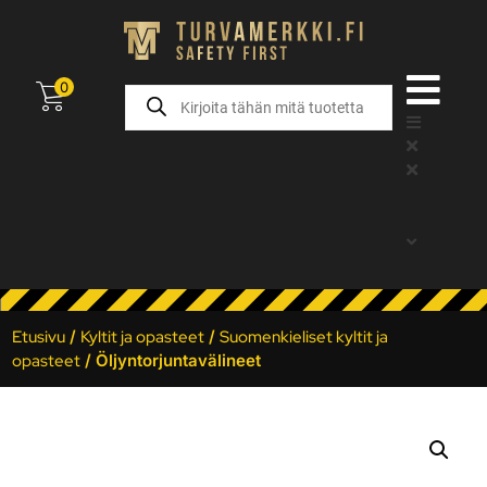
0
Etusivu
/
Kyltit ja opasteet
/
Suomenkieliset kyltit ja
opasteet
/ Öljyntorjuntavälineet