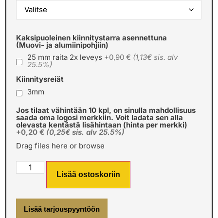
Kaksipuoleinen kiinnitystarra asennettuna
(Muovi- ja alumiinipohjiin)
25 mm raita 2x leveys
+0,90 €
(1,13€ sis. alv
25.5%)
Kiinnitysreiät
3mm
Jos tilaat vähintään 10 kpl, on sinulla mahdollisuus
saada oma logosi merkkiin. Voit ladata sen alla
olevasta kentästä lisähintaan (hinta per merkki)
+0,20 €
(0,25€ sis. alv 25.5%)
Drag files here or
browse
Lisää ostoskoriin
Lisää tarjouspyyntöön