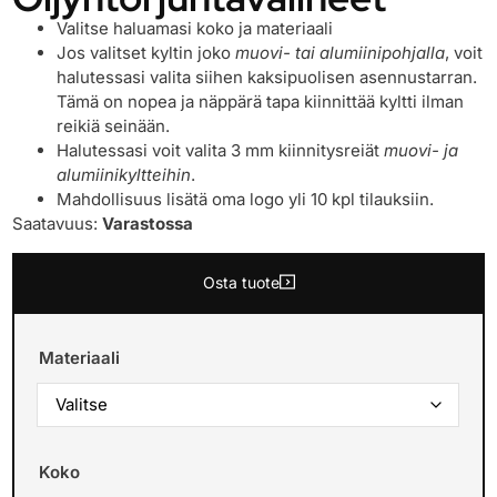
Valitse haluamasi koko ja materiaali
Jos valitset kyltin joko
muovi- tai alumiinipohjalla
, voit
halutessasi valita siihen kaksipuolisen asennustarran.
Tämä on nopea ja näppärä tapa kiinnittää kyltti ilman
reikiä seinään.
Halutessasi voit valita 3 mm kiinnitysreiät
muovi- ja
alumiinikyltteihin
.
Mahdollisuus lisätä oma logo yli 10 kpl tilauksiin.
Saatavuus:
Varastossa
Osta tuote
Materiaali
Koko