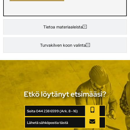
Tietoa materiaaleista
Turvakilven koon valinta
Etkö löytänyt etsimääsi?
Soita 044 238 6599 (Ark. 8 - 16)
Lähetä sähköpostia tästä