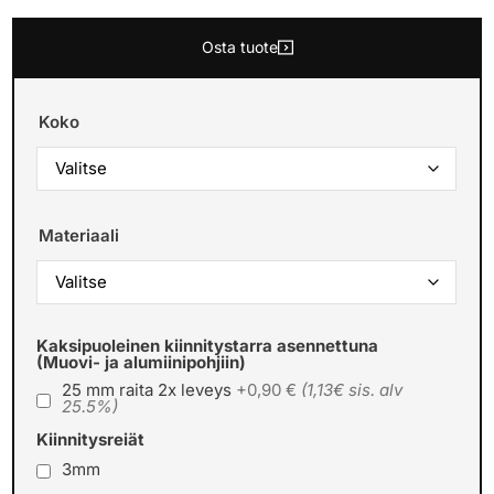
Osta tuote
Koko
Materiaali
Kaksipuoleinen kiinnitystarra asennettuna
(Muovi- ja alumiinipohjiin)
25 mm raita 2x leveys
+0,90 €
(1,13€ sis. alv
25.5%)
Kiinnitysreiät
3mm