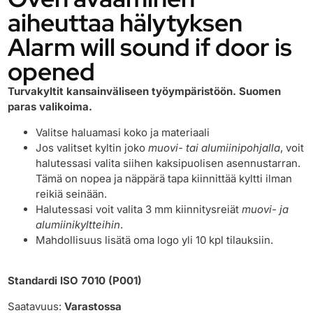
aiheuttaa hälytyksen
Alarm will sound if door is
opened
Turvakyltit kansainväliseen työympäristöön. Suomen
paras valikoima.
Valitse haluamasi koko ja materiaali
Jos valitset kyltin joko
muovi- tai alumiinipohjalla
, voit
halutessasi valita siihen kaksipuolisen asennustarran.
Tämä on nopea ja näppärä tapa kiinnittää kyltti ilman
reikiä seinään.
Halutessasi voit valita 3 mm kiinnitysreiät
muovi- ja
alumiinikyltteihin
.
Mahdollisuus lisätä oma logo yli 10 kpl tilauksiin.
Standardi ISO 7010 (P001)
Saatavuus:
Varastossa