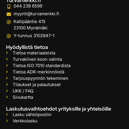
Turvamerkki.fi
044 238 6599
myynti@turvamerkki.fi
Kallipääntie 415
23100 Mynämäki
Y-tunnus 3102947-1
Hyödyllistä tietoa
Tietoa materiaaleista
Turvakilven koon valinta
Tietoa ISO 7010 standardista
Tietoa ADR-merkinnöistä
Tarjouspyynnön tekeminen
Tilaukset ja palautukset
UKK / FAQ
Sivukartta
Laskutusvaihtoehdot yrityksille ja yhteisöille
Lasku sähköpostiin
Verkkolasku