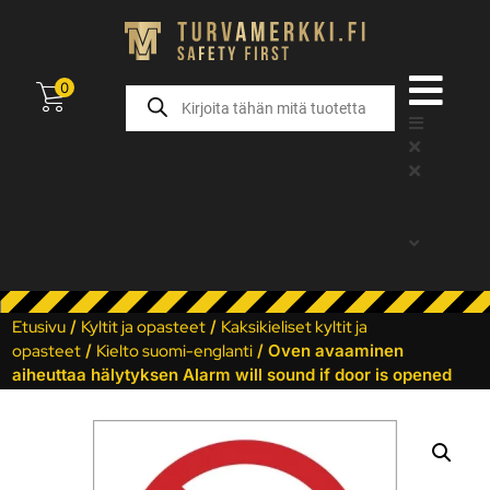
0
Etusivu
/
Kyltit ja opasteet
/
Kaksikieliset kyltit ja
opasteet
/
Kielto suomi-englanti
/ Oven avaaminen
aiheuttaa hälytyksen Alarm will sound if door is opened