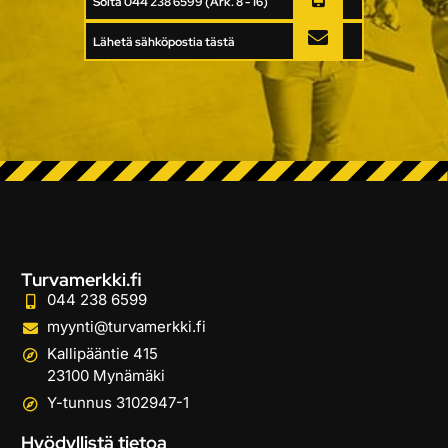
Soita 044 238 6599 (Ark. 8 - 16)
Lähetä sähköpostia tästä
Turvamerkki.fi
044 238 6599
myynti@turvamerkki.fi
Kallipääntie 415
23100 Mynämäki
Y-tunnus 3102947-1
Hyödyllistä tietoa