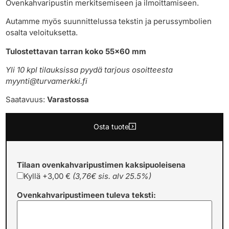
Ovenkahvaripustin merkitsemiseen ja ilmoittamiseen.
Autamme myös suunnittelussa tekstin ja perussymbolien
osalta veloituksetta.
Tulostettavan tarran koko 55×60 mm
Yli 10 kpl tilauksissa pyydä tarjous osoitteesta
myynti@turvamerkki.fi
Saatavuus:
Varastossa
Osta tuote
Tilaan ovenkahvaripustimen kaksipuoleisena
Kyllä
+3,00 €
(3,76€ sis. alv 25.5%)
Ovenkahvaripustimeen tuleva teksti: