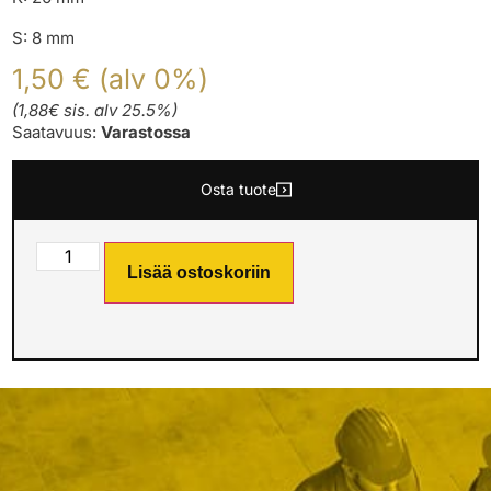
S: 8 mm
1,50 € (alv 0%)
(1,88€ sis. alv 25.5%)
Saatavuus:
Varastossa
Osta tuote
Lisää ostoskoriin