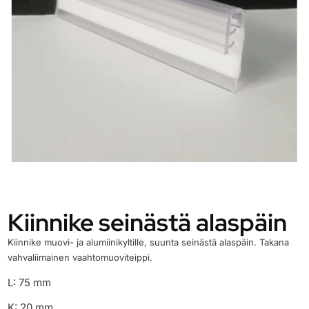
Kiinnike seinästä alaspäin
Kiinnike muovi- ja alumiinikyltille, suunta seinästä alaspäin.
Takana
vahvaliimainen vaahtomuoviteippi.
L: 75 mm
K: 20 mm