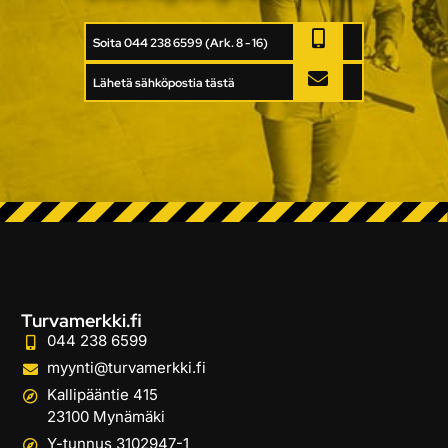
Soita 044 238 6599 (Ark. 8 - 16)
Lähetä sähköpostia tästä
Turvamerkki.fi
044 238 6599
myynti@turvamerkki.fi
Kallipääntie 415
23100 Mynämäki
Y-tunnus 3102947-1