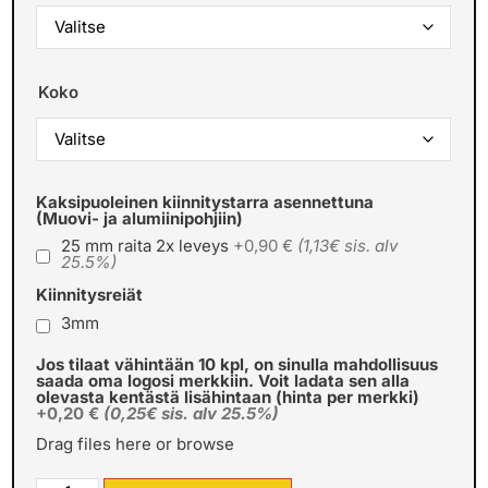
Koko
Kaksipuoleinen kiinnitystarra asennettuna
(Muovi- ja alumiinipohjiin)
25 mm raita 2x leveys
+0,90 €
(1,13€ sis. alv
25.5%)
Kiinnitysreiät
3mm
Jos tilaat vähintään 10 kpl, on sinulla mahdollisuus
saada oma logosi merkkiin. Voit ladata sen alla
olevasta kentästä lisähintaan (hinta per merkki)
+0,20 €
(0,25€ sis. alv 25.5%)
Drag files here or
browse