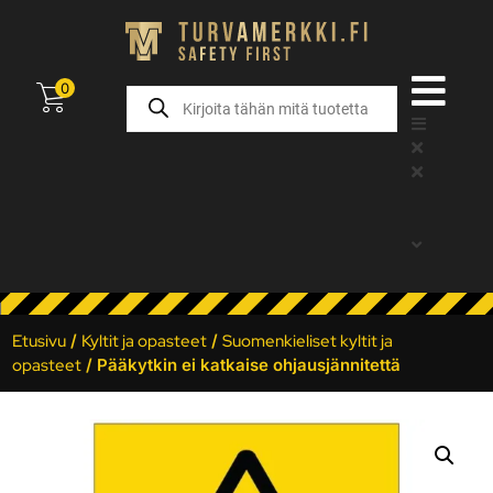
0
Etusivu
/
Kyltit ja opasteet
/
Suomenkieliset kyltit ja
opasteet
/ Pääkytkin ei katkaise ohjausjännitettä