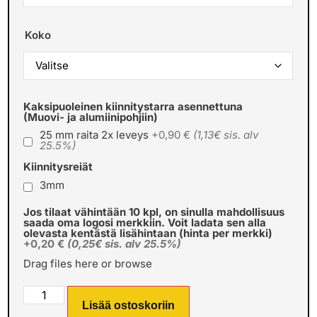
Koko
Kaksipuoleinen kiinnitystarra asennettuna
(Muovi- ja alumiinipohjiin)
25 mm raita 2x leveys
+0,90 €
(1,13€ sis. alv
25.5%)
Kiinnitysreiät
3mm
Jos tilaat vähintään 10 kpl, on sinulla mahdollisuus
saada oma logosi merkkiin. Voit ladata sen alla
olevasta kentästä lisähintaan (hinta per merkki)
+0,20 €
(0,25€ sis. alv 25.5%)
Drag files here or
browse
Lisää ostoskoriin