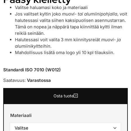
Valitse haluamasi koko ja materiaali
Jos valitset kyltin joko
muovi- tai alumiinipohjalla
, voit
halutessasi valita siihen kaksipuolisen asennustarran.
Tämä on nopea ja näppärä tapa kiinnittää kyltti ilman
reikiä seinään.
Halutessasi voit valita 3 mm kiinnitysreiät
muovi- ja
alumiinikyltteihin
.
Mahdollisuus lisätä oma logo yli 10 kpl tilauksiin.
Standardi ISO 7010 (W012)
Saatavuus:
Varastossa
Osta tuote
Materiaali