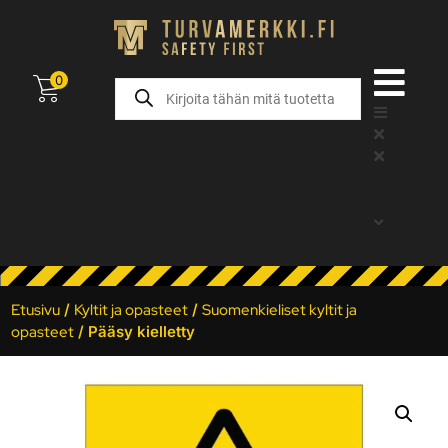
0
Etusivu
/
Kyltit ja opasteet
/
Suomenkieliset kyltit ja
opasteet
/ Pääsy kielletty