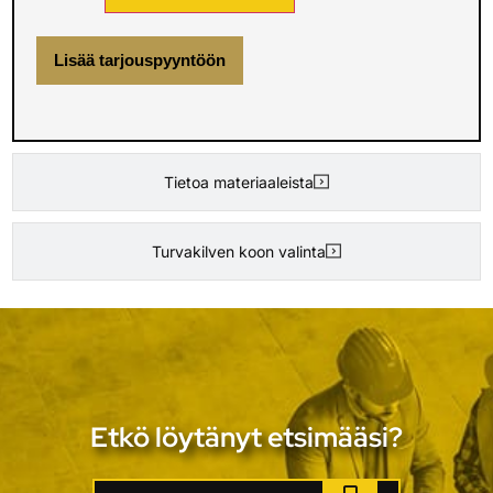
Lisää tarjouspyyntöön
Tietoa materiaaleista
Turvakilven koon valinta
Etkö löytänyt etsimääsi?