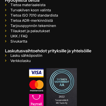
Hyödyllistä tietoa
Tietoa materiaaleista
Turvakilven koon valinta
Tietoa ISO 7010 standardista
Tietoa ADR-merkinnöistä
Tarjouspyynnön tekeminen
Tilaukset ja palautukset
UKK / FAQ
Sivukartta
Laskutusvaihtoehdot yrityksille ja yhteisöille
Lasku sähköpostiin
Verkkolasku