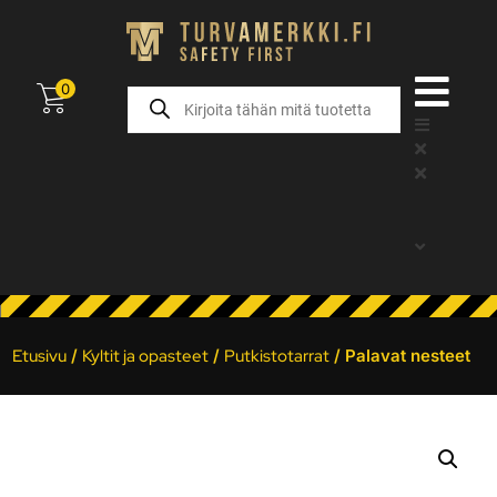
0
Etusivu
/
Kyltit ja opasteet
/
Putkistotarrat
/ Palavat nesteet