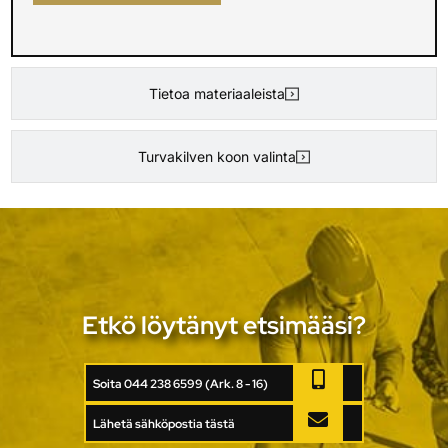
Tietoa materiaaleista
Turvakilven koon valinta
Etkö löytänyt etsimääsi?
Soita 044 238 6599 (Ark. 8 - 16)
Lähetä sähköpostia tästä