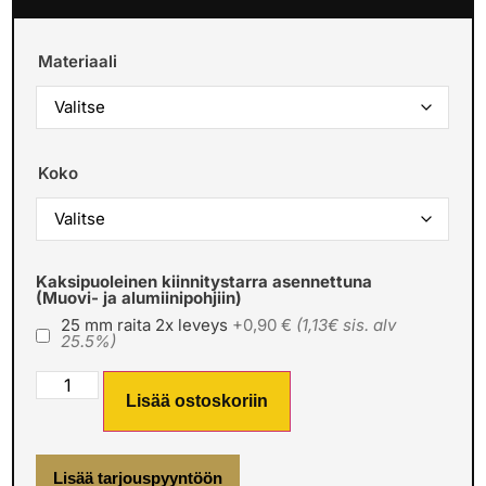
Materiaali
Koko
Kaksipuoleinen kiinnitystarra asennettuna
(Muovi- ja alumiinipohjiin)
25 mm raita 2x leveys
+0,90 €
(1,13€ sis. alv
25.5%)
Lisää ostoskoriin
Lisää tarjouspyyntöön