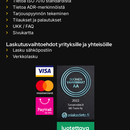
Tietoa ISO 7010 standardista
Tietoa ADR-merkinnöistä
Tarjouspyynnön tekeminen
Tilaukset ja palautukset
UKK / FAQ
Sivukartta
Laskutusvaihtoehdot yrityksille ja yhteisöille
Lasku sähköpostiin
Verkkolasku