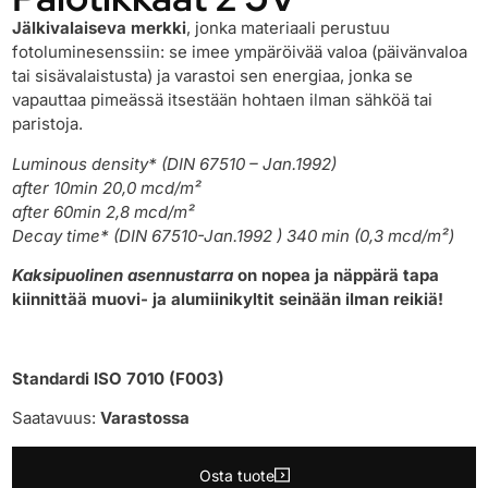
Jälkivalaiseva merkki
, jonka materiaali perustuu
fotoluminesenssiin: se imee ympäröivää valoa (päivänvaloa
tai sisävalaistusta) ja varastoi sen energiaa, jonka se
vapauttaa pimeässä itsestään hohtaen ilman sähköä tai
paristoja.
Luminous density* (DIN 67510 – Jan.1992)
after 10min 20,0 mcd/m²
after 60min 2,8 mcd/m²
Decay time* (DIN 67510-Jan.1992 ) 340 min (0,3 mcd/m²)
Kaksipuolinen asennustarra
on nopea ja näppärä tapa
kiinnittää muovi- ja alumiinikyltit seinään ilman reikiä!
Standardi ISO 7010 (F003)
Saatavuus:
Varastossa
Osta tuote