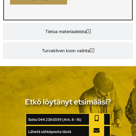
Tietoa materiaaleista
Turvakilven koon valinta
Etkö löytänyt etsimääsi?
Soita 044 238 6599 (Ark. 8 - 16)
Lähetä sähköpostia tästä