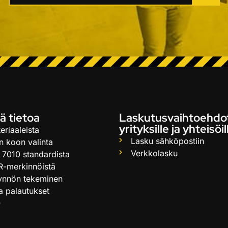
ä tietoa
Laskutusvaihtoehdo
yrityksille ja yhteisöil
eriaaleista
Lasku sähköpostiin
n koon valinta
Verkkolasku
 7010 standardista
R-merkinnöistä
ynnön tekeminen
ja palautukset
Q