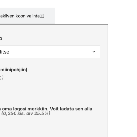
akilven koon valinta
o
miinipohjiin)
%)
a oma logosi merkkiin. Voit ladata sen alla
€
(0,25€ sis. alv 25.5%)