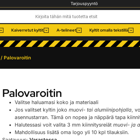
Tarjouspyyntö
Kaiverretut kyltit
A-telineet
Kyltit omalla tekstillä
/ Palovaroitin
Palovaroitin
Valitse haluamasi koko ja materiaali
Jos valitset kyltin joko
muovi- tai alumiinipohjalla
, v
asennustarran. Tämä on nopea ja näppärä tapa kiinnitt
Halutessasi voit valita 3 mm kiinnitysreiät
muovi- ja a
Mahdollisuus lisätä oma logo yli 10 kpl tilauksiin.
Saatavuus:
Varastossa