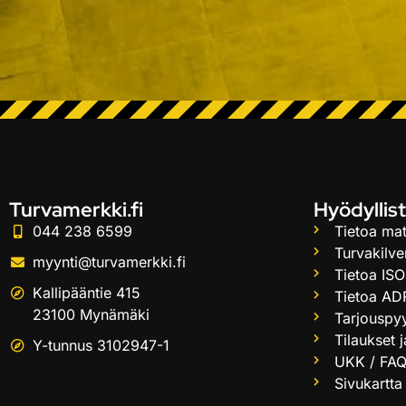
Turvamerkki.fi
Hyödyllist
044 238 6599
Tietoa mat
Turvakilve
myynti@turvamerkki.fi
Tietoa ISO
Kallipääntie 415
Tietoa AD
23100 Mynämäki
Tarjouspy
Tilaukset 
Y-tunnus 3102947-1
UKK / FA
Sivukartta