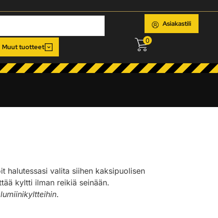
Asiakastili
0
Muut tuotteet
oit halutessasi valita siihen kaksipuolisen
ää kyltti ilman reikiä seinään.
lumiinikyltteihin
.