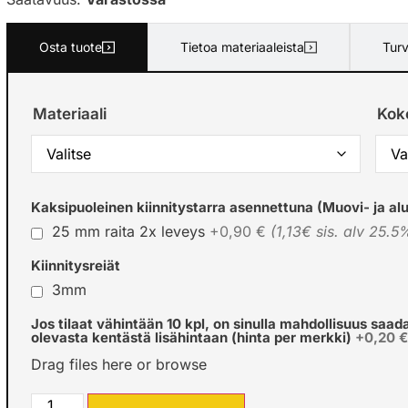
Osta tuote
Tietoa materiaaleista
Turv
Materiaali
Kok
Kaksipuoleinen kiinnitystarra asennettuna (Muovi- ja alu
25 mm raita 2x leveys
+0,90 €
(1,13€ sis. alv 25.5
Kiinnitysreiät
3mm
Jos tilaat vähintään 10 kpl, on sinulla mahdollisuus saad
olevasta kentästä lisähintaan (hinta per merkki)
+0,20 
Drag files here or
browse