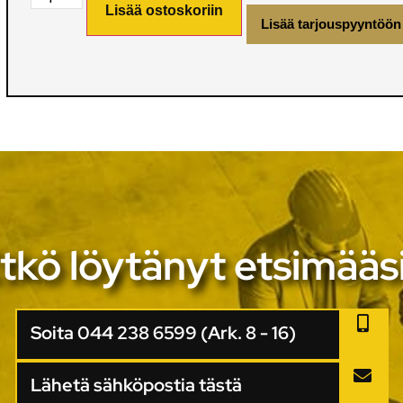
Lisää ostoskoriin
Lisää tarjouspyyntöön
tkö löytänyt etsimääs
Soita 044 238 6599 (Ark. 8 - 16)
Lähetä sähköpostia tästä