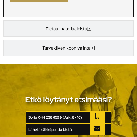
Tietoa materiaaleista
Turvakilven koon valinta
Etkö löytänyt etsimääsi?
Soita 044 238 6599 (Ark. 8 - 16)
Lähetä sähköpostia tästä