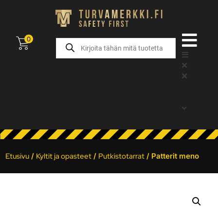
0
Etusivu
/
Kyltit ja opasteet
/
Putkistotarrat
/ Patterit meno