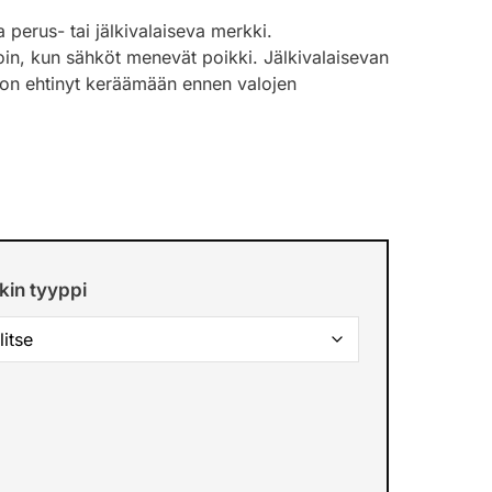
rus- tai jälkivalaiseva merkki.
oin, kun sähköt menevät poikki. Jälkivalaisevan
i on ehtinyt keräämään ennen valojen
kin tyyppi