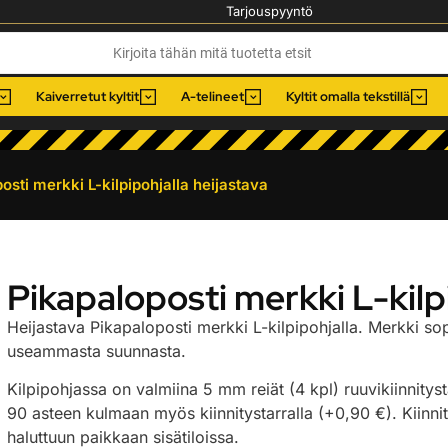
Tarjouspyyntö
Kaiverretut kyltit
A-telineet
Kyltit omalla tekstillä
osti merkki L-kilpipohjalla heijastava
Pikapaloposti merkki L-kilp
Heijastava Pikapaloposti merkki L-kilpipohjalla. Merkki sopi
useammasta suunnasta.
Kilpipohjassa on valmiina 5 mm reiät (4 kpl) ruuvikiinnityst
90 asteen kulmaan myös kiinnitystarralla (+0,90 €). Kiinni
haluttuun paikkaan sisätiloissa.