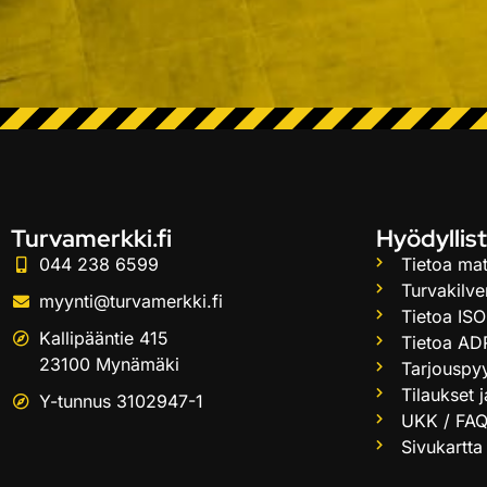
Turvamerkki.fi
Hyödyllist
044 238 6599
Tietoa mat
Turvakilve
myynti@turvamerkki.fi
Tietoa ISO
Kallipääntie 415
Tietoa AD
23100 Mynämäki
Tarjouspy
Tilaukset 
Y-tunnus 3102947-1
UKK / FA
Sivukartta