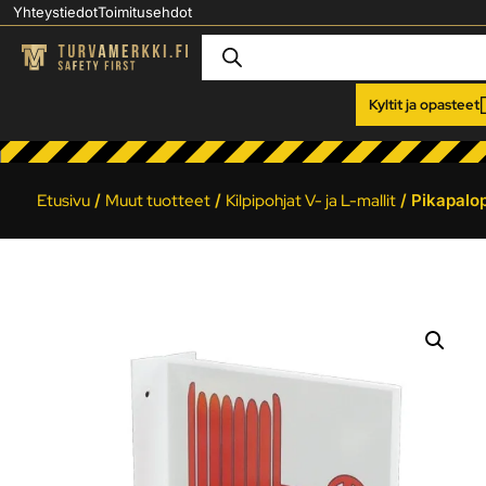
Yhteystiedot
Toimitusehdot
Kyltit ja opasteet
Etusivu
/
Muut tuotteet
/
Kilpipohjat V- ja L-mallit
/ Pikapalop