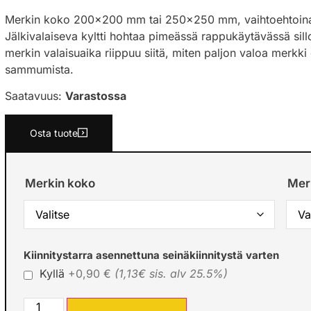
Merkin koko 200×200 mm tai 250×250 mm, vaihtoehtoina pe
Jälkivalaiseva kyltti hohtaa pimeässä rappukäytävässä sill
merkin valaisuaika riippuu siitä, miten paljon valoa merkk
sammumista.
Saatavuus:
Varastossa
Osta tuote
Merkin koko
Mer
Kiinnitystarra asennettuna seinäkiinnitystä varten
Kyllä
+0,90 €
(1,13€ sis. alv 25.5%)