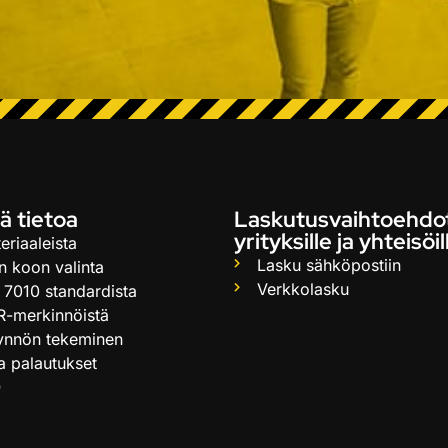
ä tietoa
Laskutusvaihtoehdo
yrityksille ja yhteisöil
eriaaleista
Lasku sähköpostiin
n koon valinta
Verkkolasku
 7010 standardista
R-merkinnöistä
ynnön tekeminen
ja palautukset
Q