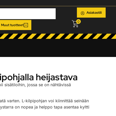
Asiakastili
0
Muut tuotteet
ipohjalla heijastava
i sisätiloihin, jossa se on nähtävissä
atä varten. L-kilpipohjan voi kiinnittää seinään
tystarra on nopea ja helppo tapa asentaa kyltti