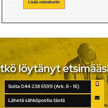
Lisää ostoskoriin
tkö löytänyt etsimääs
Soita 044 238 6599 (Ark. 8 - 16)
Lähetä sähköpostia tästä