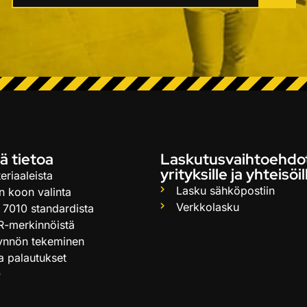
ä tietoa
Laskutusvaihtoehdo
yrityksille ja yhteisöil
eriaaleista
Lasku sähköpostiin
n koon valinta
Verkkolasku
 7010 standardista
R-merkinnöistä
ynnön tekeminen
ja palautukset
Q