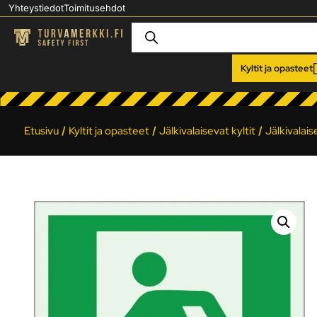
Yhteystiedot
Toimitusehdot
Kyltit ja opasteet
Etusivu
/
Kyltit ja opasteet
/
Jälkivalaisevat kyltit
/
Jälkivalai