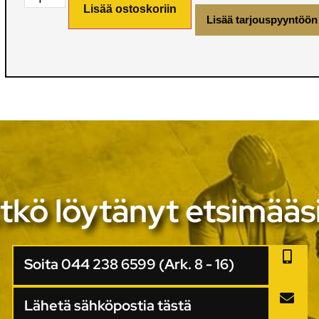
Lisää ostoskoriin
Lisää tarjouspyyntöön
tkö löytänyt etsimääs
Soita 044 238 6599 (Ark. 8 - 16)
Lähetä sähköpostia tästä