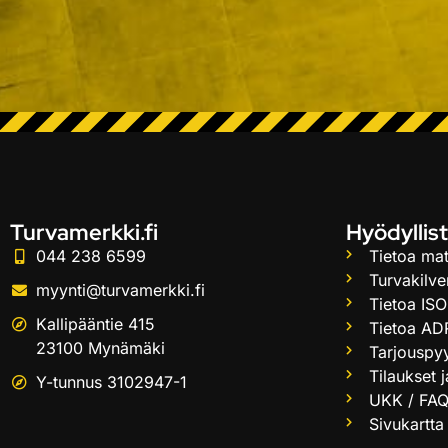
Turvamerkki.fi
Hyödyllist
044 238 6599
Tietoa mat
Turvakilve
myynti@turvamerkki.fi
Tietoa ISO
Kallipääntie 415
Tietoa AD
23100 Mynämäki
Tarjouspy
Tilaukset 
Y-tunnus 3102947-1
UKK / FA
Sivukartta