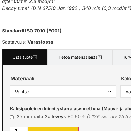
after 60min 2,8 mcd/m²
Decay time* (DIN 67510-Jan.1992 ) 340 min (0,3 mcd/m²
Standardi ISO 7010 (E001)
Saatavuus:
Varastossa
Osta tuote
Tietoa materiaaleista
Turv
Materiaali
Kok
Kaksipuoleinen kiinnitystarra asennettuna (Muovi- ja alu
25 mm raita 2x leveys
+0,90 €
(1,13€ sis. alv 25.5