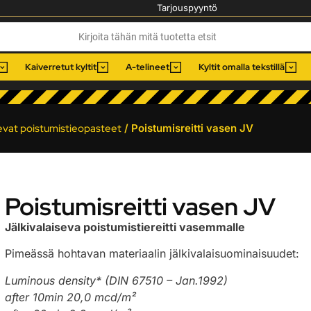
Tarjouspyyntö
Kaiverretut kyltit
A-telineet
Kyltit omalla tekstillä
sevat poistumistieopasteet
/ Poistumisreitti vasen JV
Poistumisreitti vasen JV
Jälkivalaiseva poistumistiereitti vasemmalle
Pimeässä hohtavan materiaalin jälkivalaisuominaisuudet:
Luminous density* (DIN 67510 – Jan.1992)
after 10min 20,0 mcd/m²