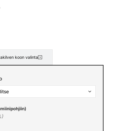
)
akilven koon valinta
o
miinipohjiin)
%)