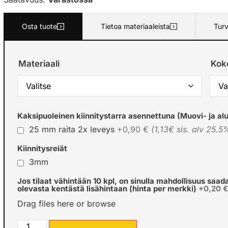
Osta tuote
Tietoa materiaaleista
Turv
Materiaali
Kok
Kaksipuoleinen kiinnitystarra asennettuna (Muovi- ja alu
25 mm raita 2x leveys
+0,90 €
(1,13€ sis. alv 25.5
Kiinnitysreiät
3mm
Jos tilaat vähintään 10 kpl, on sinulla mahdollisuus saad
olevasta kentästä lisähintaan (hinta per merkki)
+0,20 
Drag files here or
browse