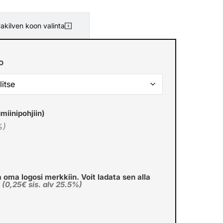
akilven koon valinta
o
miinipohjiin)
%)
a oma logosi merkkiin. Voit ladata sen alla
€
(0,25€ sis. alv 25.5%)