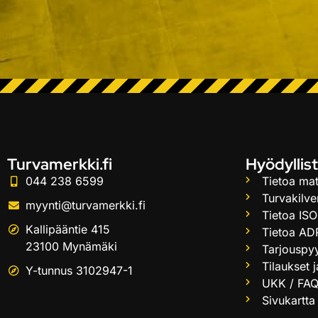
Turvamerkki.fi
Hyödyllist
044 238 6599
Tietoa mat
Turvakilve
myynti@turvamerkki.fi
Tietoa ISO
Kallipääntie 415
Tietoa AD
23100 Mynämäki
Tarjouspy
Tilaukset 
Y-tunnus 3102947-1
UKK / FA
Sivukartta