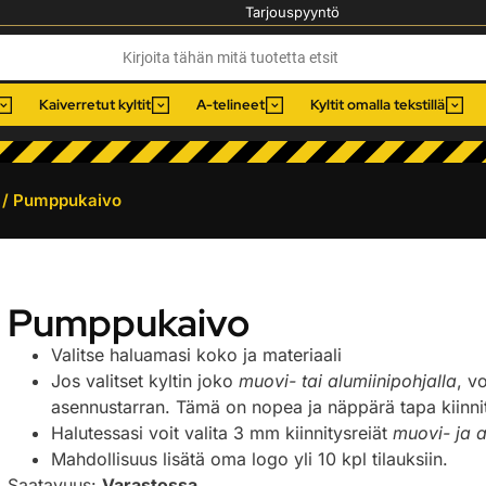
Tarjouspyyntö
Kaiverretut kyltit
A-telineet
Kyltit omalla tekstillä
/ Pumppukaivo
Pumppukaivo
Valitse haluamasi koko ja materiaali
Jos valitset kyltin joko
muovi- tai alumiinipohjalla
, v
asennustarran. Tämä on nopea ja näppärä tapa kiinnitt
Halutessasi voit valita 3 mm kiinnitysreiät
muovi- ja a
Mahdollisuus lisätä oma logo yli 10 kpl tilauksiin.
Saatavuus:
Varastossa