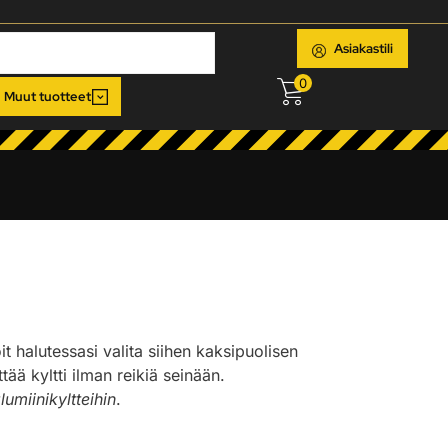
Asiakastili
0
Muut tuotteet
oit halutessasi valita siihen kaksipuolisen
ää kyltti ilman reikiä seinään.
lumiinikyltteihin
.