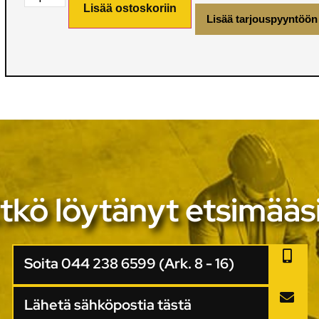
Lisää ostoskoriin
Lisää tarjouspyyntöön
tkö löytänyt etsimääs
Soita 044 238 6599 (Ark. 8 - 16)
Lähetä sähköpostia tästä