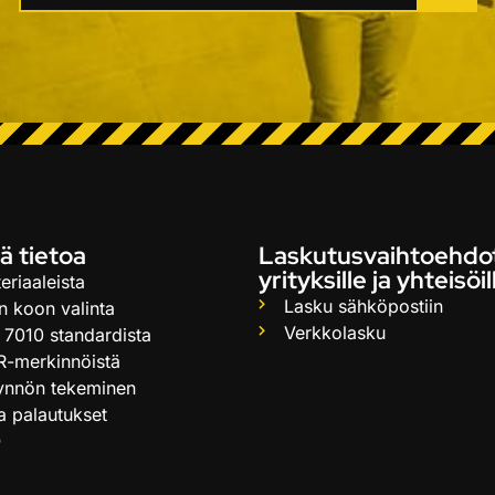
ä tietoa
Laskutusvaihtoehdo
yrityksille ja yhteisöil
eriaaleista
Lasku sähköpostiin
n koon valinta
Verkkolasku
 7010 standardista
R-merkinnöistä
ynnön tekeminen
ja palautukset
Q