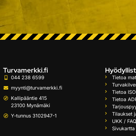
Turvamerkki.fi
Hyödyllist
044 238 6599
Tietoa mat
Turvakilve
myynti@turvamerkki.fi
Tietoa ISO
Kallipääntie 415
Tietoa AD
23100 Mynämäki
Tarjouspy
Tilaukset 
Y-tunnus 3102947-1
UKK / FA
Sivukartta