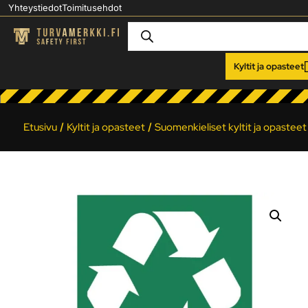
Yhteystiedot
Toimitusehdot
Kyltit ja opasteet
Etusivu
/
Kyltit ja opasteet
/
Suomenkieliset kyltit ja opasteet