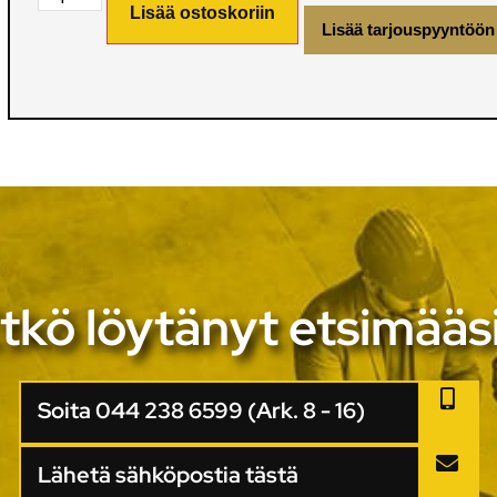
Lisää ostoskoriin
Lisää tarjouspyyntöön
tkö löytänyt etsimääs
Soita 044 238 6599 (Ark. 8 - 16)
Lähetä sähköpostia tästä