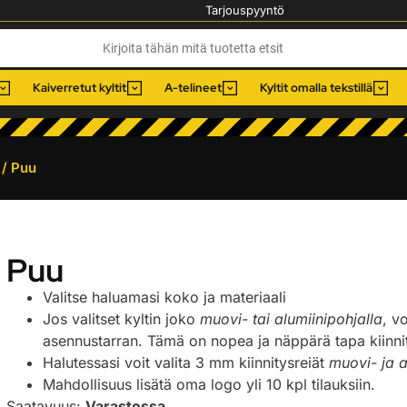
Tarjouspyyntö
Kaiverretut kyltit
A-telineet
Kyltit omalla tekstillä
/ Puu
Puu
Valitse haluamasi koko ja materiaali
Jos valitset kyltin joko
muovi- tai alumiinipohjalla
, v
asennustarran. Tämä on nopea ja näppärä tapa kiinnitt
Halutessasi voit valita 3 mm kiinnitysreiät
muovi- ja a
Mahdollisuus lisätä oma logo yli 10 kpl tilauksiin.
Saatavuus:
Varastossa