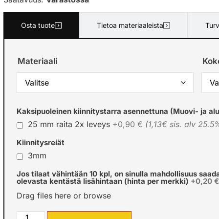
Osta tuote
Tietoa materiaaleista
Turv
Materiaali
Kok
Kaksipuoleinen kiinnitystarra asennettuna (Muovi- ja alu
25 mm raita 2x leveys
+0,90 €
(1,13€ sis. alv 25.5
Kiinnitysreiät
3mm
Jos tilaat vähintään 10 kpl, on sinulla mahdollisuus saad
olevasta kentästä lisähintaan (hinta per merkki)
+0,20 
Drag files here or
browse