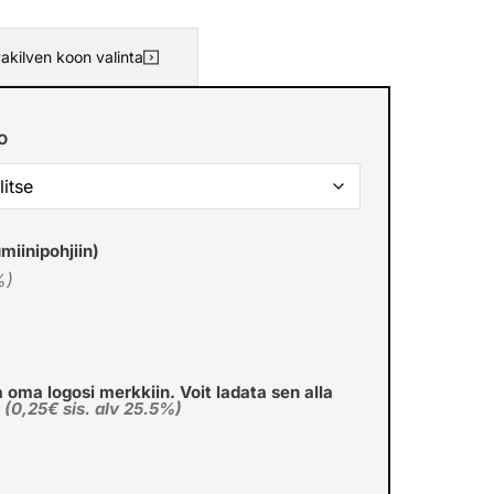
akilven koon valinta
o
miinipohjiin)
%)
a oma logosi merkkiin. Voit ladata sen alla
€
(0,25€ sis. alv 25.5%)