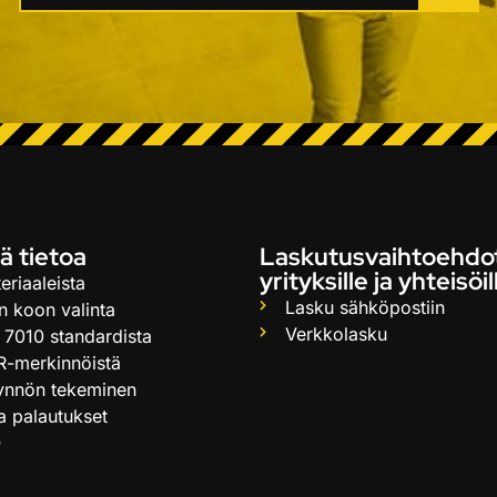
ä tietoa
Laskutusvaihtoehdo
yrityksille ja yhteisöil
eriaaleista
Lasku sähköpostiin
n koon valinta
Verkkolasku
 7010 standardista
R-merkinnöistä
ynnön tekeminen
ja palautukset
Q