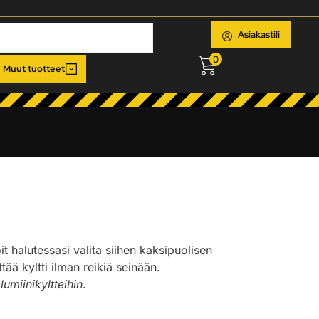
Asiakastili
0
Muut tuotteet
oit halutessasi valita siihen kaksipuolisen
ää kyltti ilman reikiä seinään.
lumiinikyltteihin
.