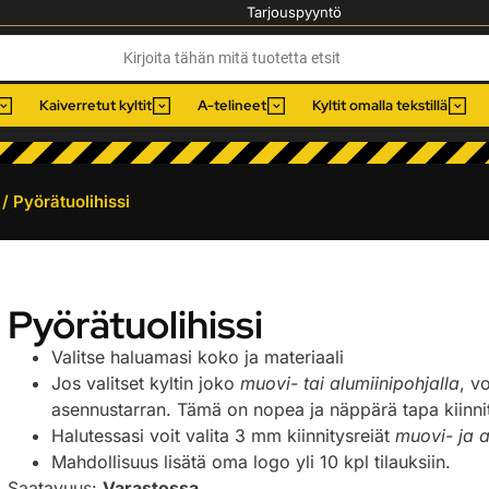
Tarjouspyyntö
Kaiverretut kyltit
A-telineet
Kyltit omalla tekstillä
/ Pyörätuolihissi
Pyörätuolihissi
Valitse haluamasi koko ja materiaali
Jos valitset kyltin joko
muovi- tai alumiinipohjalla
, v
asennustarran. Tämä on nopea ja näppärä tapa kiinnitt
Halutessasi voit valita 3 mm kiinnitysreiät
muovi- ja a
Mahdollisuus lisätä oma logo yli 10 kpl tilauksiin.
Saatavuus:
Varastossa