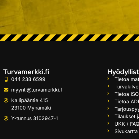
Turvamerkki.fi
Hyödyllist
044 238 6599
Tietoa mat
Turvakilve
myynti@turvamerkki.fi
Tietoa ISO
Kallipääntie 415
Tietoa AD
23100 Mynämäki
Tarjouspy
Tilaukset 
Y-tunnus 3102947-1
UKK / FA
Sivukartta