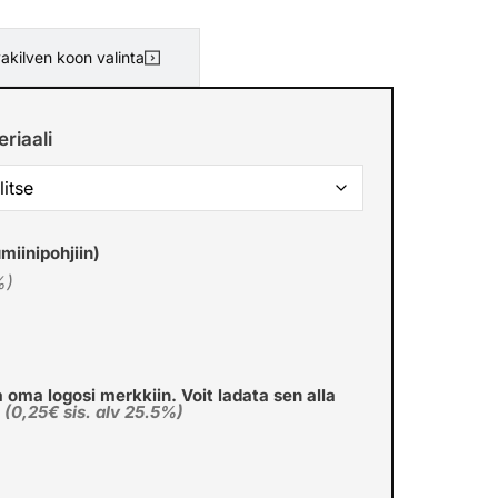
akilven koon valinta
riaali
miinipohjiin)
%)
a oma logosi merkkiin. Voit ladata sen alla
€
(0,25€ sis. alv 25.5%)