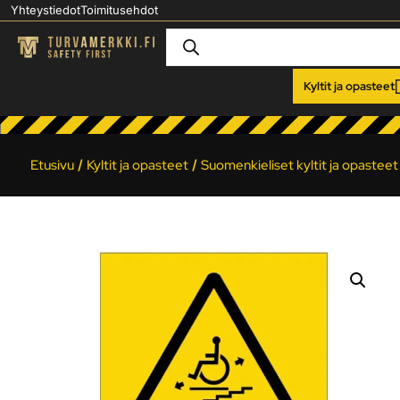
Yhteystiedot
Toimitusehdot
Kyltit ja opasteet
Etusivu
/
Kyltit ja opasteet
/
Suomenkieliset kyltit ja opasteet