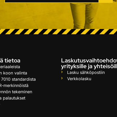
ä tietoa
Laskutusvaihtoehdo
yrityksille ja yhteisöil
eriaaleista
Lasku sähköpostiin
n koon valinta
Verkkolasku
 7010 standardista
R-merkinnöistä
ynnön tekeminen
ja palautukset
Q