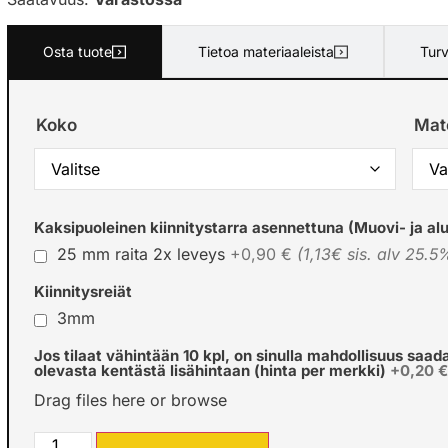
Osta tuote
Tietoa materiaaleista
Turv
Koko
Mate
Kaksipuoleinen kiinnitystarra asennettuna (Muovi- ja alu
25 mm raita 2x leveys
+0,90 €
(1,13€ sis. alv 25.5
Kiinnitysreiät
3mm
Jos tilaat vähintään 10 kpl, on sinulla mahdollisuus saad
olevasta kentästä lisähintaan (hinta per merkki)
+0,20 
Drag files here or
browse