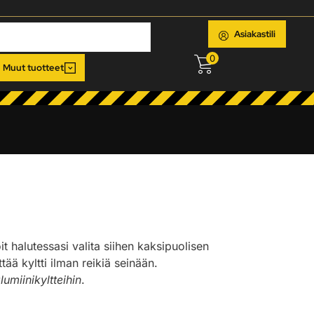
Asiakastili
0
Muut tuotteet
oit halutessasi valita siihen kaksipuolisen
ää kyltti ilman reikiä seinään.
lumiinikyltteihin
.