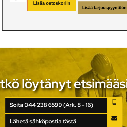
Lisää ostoskoriin
Lisää tarjouspyyntöön
tkö löytänyt etsimääs
Soita 044 238 6599 (Ark. 8 - 16)
Lähetä sähköpostia tästä