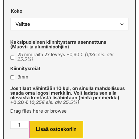
Koko
Kaksipuoleinen kiinnitystarra asennettuna
(Muovi- ja alumiinipohjiin)
25 mm raita 2x leveys
+0,90 €
(1,13€ sis. alv
25.5%)
Kiinnitysreiät
3mm
Jos tilaat vähintään 10 kpl, on sinulla mahdollisuus
saada oma logosi merkkiin. Voit ladata sen alla
olevasta kentästä lisähintaan (hinta per merkki)
+0,20 €
(0,25€ sis. alv 25.5%)
Drag files here or
browse
Lisää ostoskoriin