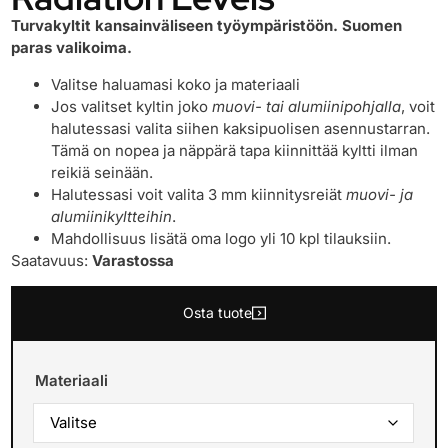
Turvakyltit kansainväliseen työympäristöön. Suomen
paras valikoima.
Valitse haluamasi koko ja materiaali
Jos valitset kyltin joko
muovi- tai alumiinipohjalla
, voit
halutessasi valita siihen kaksipuolisen asennustarran.
Tämä on nopea ja näppärä tapa kiinnittää kyltti ilman
reikiä seinään.
Halutessasi voit valita 3 mm kiinnitysreiät
muovi- ja
alumiinikyltteihin
.
Mahdollisuus lisätä oma logo yli 10 kpl tilauksiin.
Saatavuus:
Varastossa
Osta tuote
Materiaali