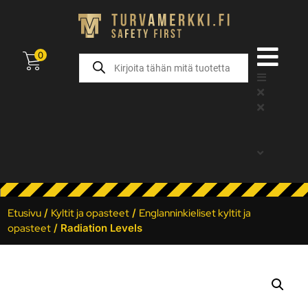
0
Etusivu
/
Kyltit ja opasteet
/
Englanninkieliset kyltit ja
opasteet
/ Radiation Levels