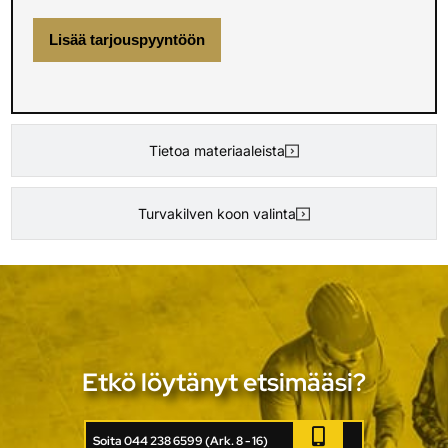
Lisää tarjouspyyntöön
Tietoa materiaaleista
Turvakilven koon valinta
Etkö löytänyt etsimääsi?
Soita 044 238 6599 (Ark. 8 - 16)