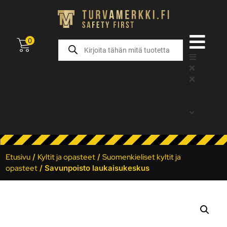
0
Etusivu
/
Kyltit ja opasteet
/
Suomenkieliset kyltit ja
opasteet
/ Savunpoisto laukaisukeskus