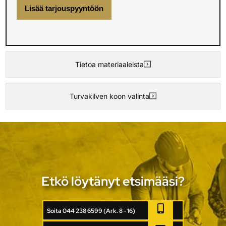
Lisää tarjouspyyntöön
Tietoa materiaaleista
Turvakilven koon valinta
Etkö löytänyt etsimääsi?
Soita 044 238 6599 (Ark. 8 - 16)