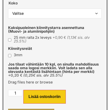
Koko
Kaksipuoleinen kiinnitystarra asennettuna
(Muovi- ja alumiinipohjiin)
25 mm raita 2x leveys
+0,90 €
(1,13€ sis. alv
25.5%)
Kiinnitysreiät
3mm
Jos tilaat vähintään 10 kpl, on sinulla mahdollisuus
saada oma logosi merkkiin. Voit ladata sen alla
olevasta kentästä lisähintaan (hinta per merkki)
+0,20 €
(0,25€ sis. alv 25.5%)
Drag files here or
browse
Lisää ostoskoriin