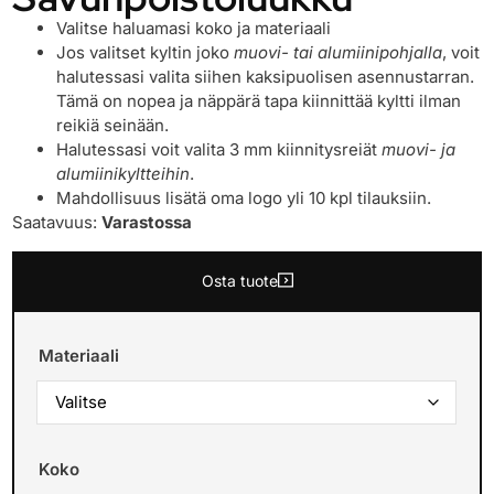
Valitse haluamasi koko ja materiaali
Jos valitset kyltin joko
muovi- tai alumiinipohjalla
, voit
halutessasi valita siihen kaksipuolisen asennustarran.
Tämä on nopea ja näppärä tapa kiinnittää kyltti ilman
reikiä seinään.
Halutessasi voit valita 3 mm kiinnitysreiät
muovi- ja
alumiinikyltteihin
.
Mahdollisuus lisätä oma logo yli 10 kpl tilauksiin.
Saatavuus:
Varastossa
Osta tuote
Materiaali
Koko