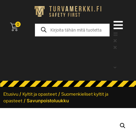
0
Etusivu
/
Kyltit ja opasteet
/
Suomenkieliset kyltit ja
opasteet
/ Savunpoistoluukku