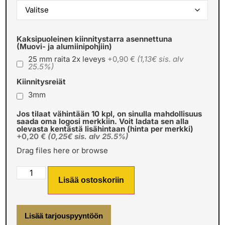
Kaksipuoleinen kiinnitystarra asennettuna
(Muovi- ja alumiinipohjiin)
25 mm raita 2x leveys
+0,90 €
(1,13€ sis. alv
25.5%)
Kiinnitysreiät
3mm
Jos tilaat vähintään 10 kpl, on sinulla mahdollisuus
saada oma logosi merkkiin. Voit ladata sen alla
olevasta kentästä lisähintaan (hinta per merkki)
+0,20 €
(0,25€ sis. alv 25.5%)
Drag files here or
browse
Lisää ostoskoriin
Lisää tarjouspyyntöön