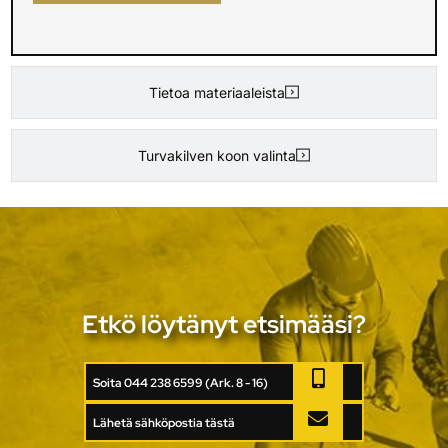
Tietoa materiaaleista
Turvakilven koon valinta
Etkö löytänyt etsimääsi?
Soita 044 238 6599 (Ark. 8 - 16)
Lähetä sähköpostia tästä