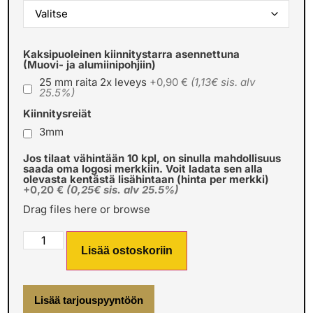
Kaksipuoleinen kiinnitystarra asennettuna
(Muovi- ja alumiinipohjiin)
25 mm raita 2x leveys
+0,90 €
(1,13€ sis. alv
25.5%)
Kiinnitysreiät
3mm
Jos tilaat vähintään 10 kpl, on sinulla mahdollisuus
saada oma logosi merkkiin. Voit ladata sen alla
olevasta kentästä lisähintaan (hinta per merkki)
+0,20 €
(0,25€ sis. alv 25.5%)
Drag files here or
browse
Lisää ostoskoriin
Lisää tarjouspyyntöön