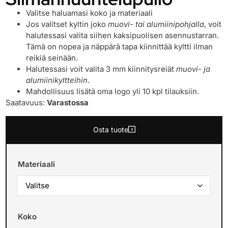
Valitse haluamasi koko ja materiaali
Jos valitset kyltin joko
muovi- tai alumiinipohjalla
, voit
halutessasi valita siihen kaksipuolisen asennustarran.
Tämä on nopea ja näppärä tapa kiinnittää kyltti ilman
reikiä seinään.
Halutessasi voit valita 3 mm kiinnitysreiät
muovi- ja
alumiinikyltteihin
.
Mahdollisuus lisätä oma logo yli 10 kpl tilauksiin.
Saatavuus:
Varastossa
Osta tuote
Materiaali
Koko