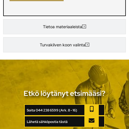
Tietoa materiaaleista
Turvakilven koon valinta
Etkö löytänyt etsimääsi?
Soita 044 238 6599 (Ark. 8 - 16)
Lähetä sähköpostia tästä