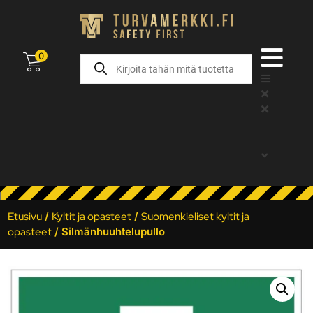
0
Etusivu
/
Kyltit ja opasteet
/
Suomenkieliset kyltit ja
opasteet
/ Silmänhuuhtelupullo