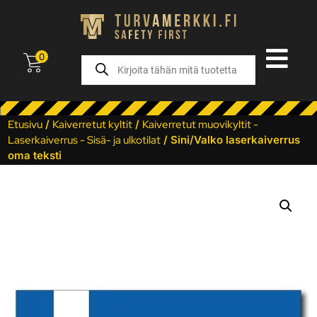
0
Etusivu
/
Kaiverretut kyltit
/
Kaiverretut muovikyltit -
Laserkaiverrus - Sisä- ja ulkotilat
/ Sini/Valko laserkaiverrus
oma teksti