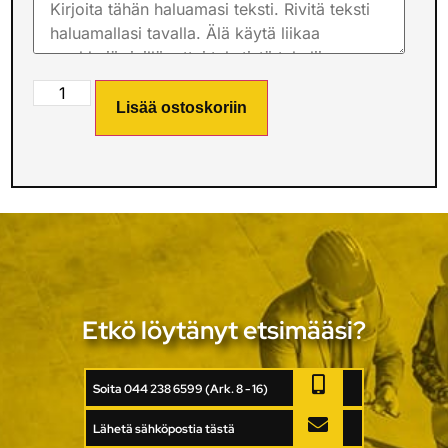
Lisää ostoskoriin
Etkö löytänyt etsimääsi?
Soita 044 238 6599 (Ark. 8 - 16)
Lähetä sähköpostia tästä