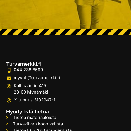
Turvamerkki.fi
044 238 6599
myynti@turvamerkki.fi
Kallipääntie 415
23100 Mynämäki
Y-tunnus 3102947-1
Hyödyllistä tietoa
Tietoa materiaaleista
Turvakilven koon valinta
Tietoa ISO 7010 standardista