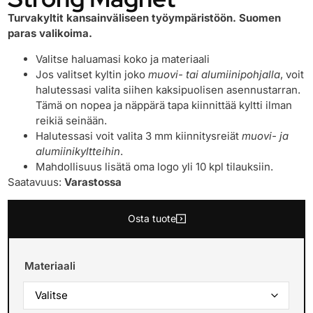
Turvakyltit kansainväliseen työympäristöön. Suomen
paras valikoima.
Valitse haluamasi koko ja materiaali
Jos valitset kyltin joko
muovi- tai alumiinipohjalla
, voit
halutessasi valita siihen kaksipuolisen asennustarran.
Tämä on nopea ja näppärä tapa kiinnittää kyltti ilman
reikiä seinään.
Halutessasi voit valita 3 mm kiinnitysreiät
muovi- ja
alumiinikyltteihin
.
Mahdollisuus lisätä oma logo yli 10 kpl tilauksiin.
Saatavuus:
Varastossa
Osta tuote
Materiaali