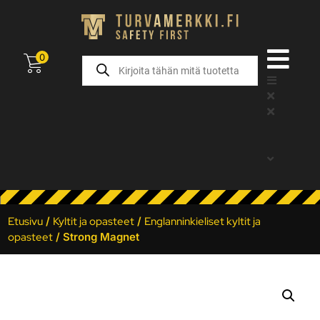
0
Etusivu
/
Kyltit ja opasteet
/
Englanninkieliset kyltit ja
opasteet
/ Strong Magnet