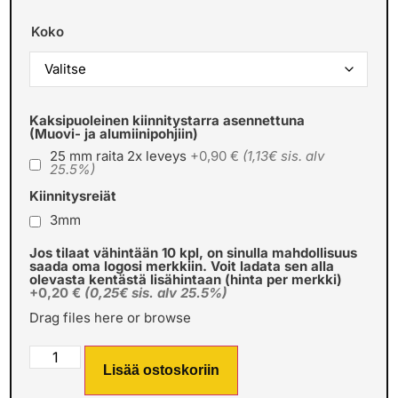
Koko
Kaksipuoleinen kiinnitystarra asennettuna
(Muovi- ja alumiinipohjiin)
25 mm raita 2x leveys
+0,90 €
(1,13€ sis. alv
25.5%)
Kiinnitysreiät
3mm
Jos tilaat vähintään 10 kpl, on sinulla mahdollisuus
saada oma logosi merkkiin. Voit ladata sen alla
olevasta kentästä lisähintaan (hinta per merkki)
+0,20 €
(0,25€ sis. alv 25.5%)
Drag files here or
browse
Lisää ostoskoriin