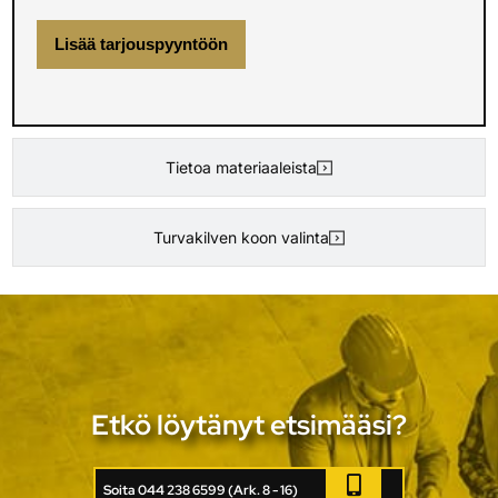
Lisää tarjouspyyntöön
Tietoa materiaaleista
Turvakilven koon valinta
Etkö löytänyt etsimääsi?
Soita 044 238 6599 (Ark. 8 - 16)