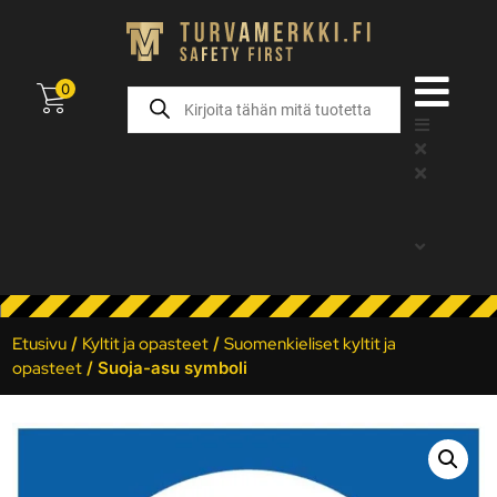
0
Etusivu
/
Kyltit ja opasteet
/
Suomenkieliset kyltit ja
opasteet
/ Suoja-asu symboli