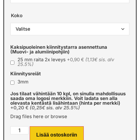
Koko
Kaksipuoleinen kiinnitystarra asennettuna
(Muovi- ja alumiinipohjiin)
25 mm raita 2x leveys
+0,90 €
(1,13€ sis. alv
25.5%)
Kiinnitysreiät
3mm
Jos tilaat vähintään 10 kpl, on sinulla mahdollisuus
saada oma logosi merkkiin. Voit ladata sen alla
olevasta kentästä lisähintaan (hinta per merkki)
+0,20 €
(0,25€ sis. alv 25.5%)
Drag files here or
browse
Lisää ostoskoriin