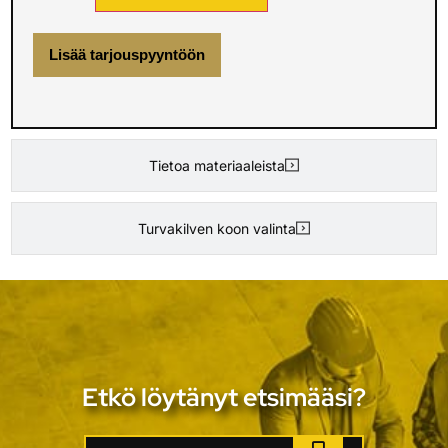
Lisää tarjouspyyntöön
Tietoa materiaaleista
Turvakilven koon valinta
Etkö löytänyt etsimääsi?