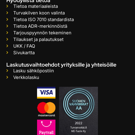
Hyödyllistä tietoa
Tietoa materiaaleista
Turvakilven koon valinta
Tietoa ISO 7010 standardista
Tietoa ADR-merkinnöistä
Tarjouspyynnön tekeminen
Tilaukset ja palautukset
UKK / FAQ
Sivukartta
Laskutusvaihtoehdot yrityksille ja yhteisöille
Lasku sähköpostiin
Verkkolasku