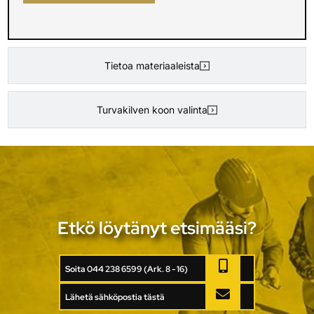
Tietoa materiaaleista
Turvakilven koon valinta
Etkö löytänyt etsimääsi?
Soita 044 238 6599 (Ark. 8 - 16)
Lähetä sähköpostia tästä