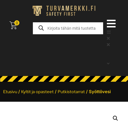
0
Etusivu
/
Kyltit ja opasteet
/
Putkistotarrat
/ Syöttövesi