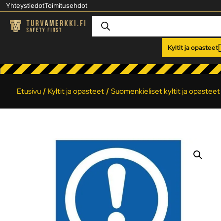
Yhteystiedot
Toimitusehdot
Kyltit ja opasteet
Etusivu
/
Kyltit ja opasteet
/
Suomenkieliset kyltit ja opasteet