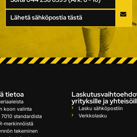
Lähetä sähköpostia tästä
ä tietoa
Laskutusvaihtoehdo
yrityksille ja yhteisöil
eriaaleista
Lasku sähköpostiin
n koon valinta
Verkkolasku
 7010 standardista
R-merkinnöistä
ynnön tekeminen