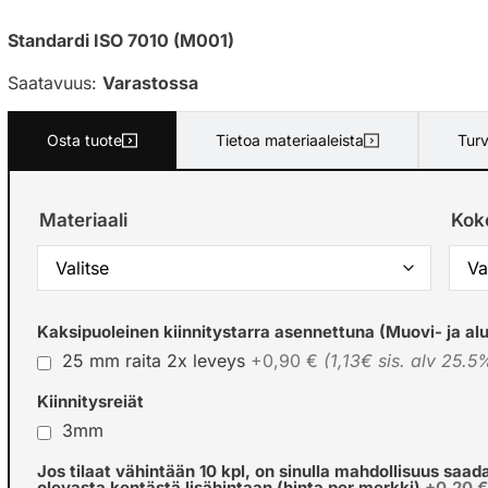
Standardi ISO 7010 (M001)
Saatavuus:
Varastossa
Osta tuote
Tietoa materiaaleista
Turv
Materiaali
Kok
Kaksipuoleinen kiinnitystarra asennettuna (Muovi- ja alu
25 mm raita 2x leveys
+0,90 €
(1,13€ sis. alv 25.5
Kiinnitysreiät
3mm
Jos tilaat vähintään 10 kpl, on sinulla mahdollisuus saad
olevasta kentästä lisähintaan (hinta per merkki)
+0,20 