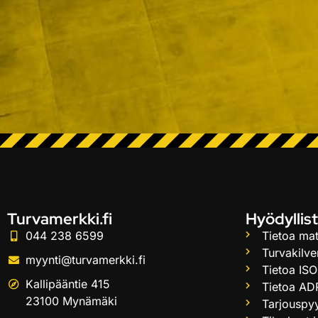
Turvamerkki.fi
Hyödyllist
044 238 6599
Tietoa mat
Turvakilve
myynti@turvamerkki.fi
Tietoa ISO
Kallipääntie 415
Tietoa AD
23100 Mynämäki
Tarjouspy