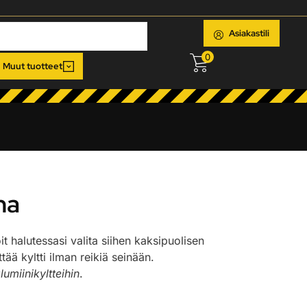
Asiakastili
0
Muut tuotteet
na
oit halutessasi valita siihen kaksipuolisen
ää kyltti ilman reikiä seinään.
lumiinikyltteihin
.