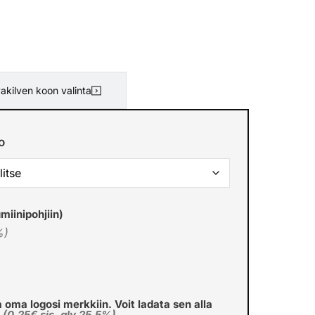
akilven koon valinta
o
miinipohjiin)
%)
a oma logosi merkkiin. Voit ladata sen alla
€
(0,25€ sis. alv 25.5%)