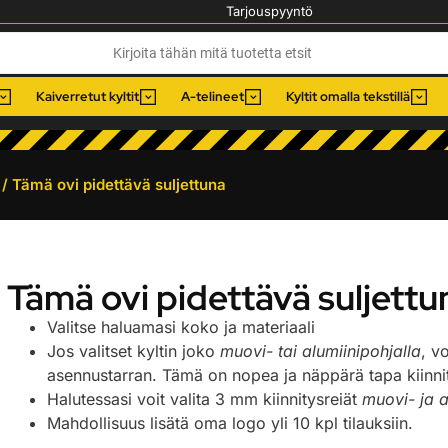
Tarjouspyyntö
Kaiverretut kyltit
A-telineet
Kyltit omalla tekstillä
/ Tämä ovi pidettävä suljettuna
Tämä ovi pidettävä suljettu
Valitse haluamasi koko ja materiaali
Jos valitset kyltin joko
muovi- tai alumiinipohjalla
, v
asennustarran. Tämä on nopea ja näppärä tapa kiinnitt
Halutessasi voit valita 3 mm kiinnitysreiät
muovi- ja a
Mahdollisuus lisätä oma logo yli 10 kpl tilauksiin.