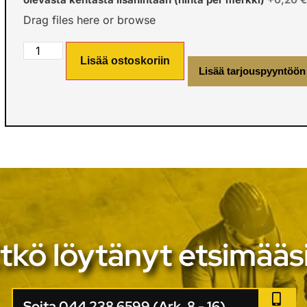
Drag files here or
browse
Lisää ostoskoriin
Lisää tarjouspyyntöön
tkö löytänyt etsimääs
Soita 044 238 6599 (Ark. 8 - 16)