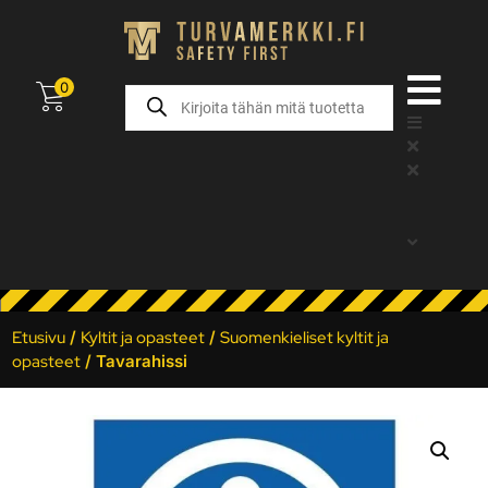
0
Etusivu
/
Kyltit ja opasteet
/
Suomenkieliset kyltit ja
opasteet
/ Tavarahissi