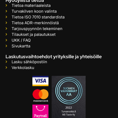
Hyödyllistä tietoa
Tietoa materiaaleista
Turvakilven koon valinta
Tietoa ISO 7010 standardista
Tietoa ADR-merkinnöistä
Tarjouspyynnön tekeminen
Tilaukset ja palautukset
UKK / FAQ
Sivukartta
Laskutusvaihtoehdot yrityksille ja yhteisöille
Lasku sähköpostiin
Verkkolasku