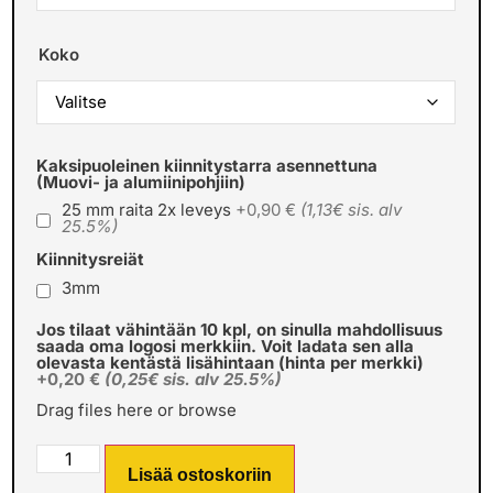
Koko
Kaksipuoleinen kiinnitystarra asennettuna
(Muovi- ja alumiinipohjiin)
25 mm raita 2x leveys
+0,90 €
(1,13€ sis. alv
25.5%)
Kiinnitysreiät
3mm
Jos tilaat vähintään 10 kpl, on sinulla mahdollisuus
saada oma logosi merkkiin. Voit ladata sen alla
olevasta kentästä lisähintaan (hinta per merkki)
+0,20 €
(0,25€ sis. alv 25.5%)
Drag files here or
browse
Lisää ostoskoriin