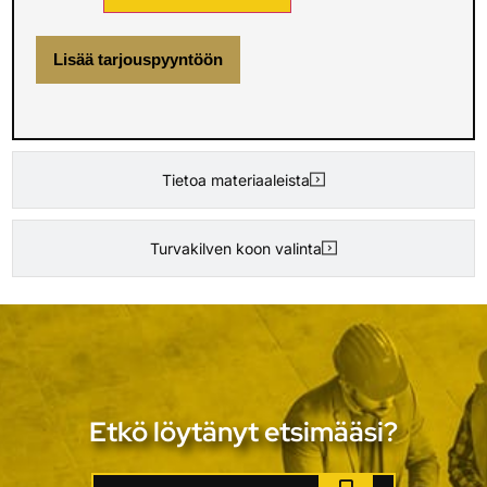
Lisää tarjouspyyntöön
Tietoa materiaaleista
Turvakilven koon valinta
Etkö löytänyt etsimääsi?