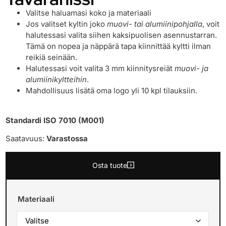
Valitse haluamasi koko ja materiaali
Jos valitset kyltin joko
muovi- tai alumiinipohjalla
, voit
halutessasi valita siihen kaksipuolisen asennustarran.
Tämä on nopea ja näppärä tapa kiinnittää kyltti ilman
reikiä seinään.
Halutessasi voit valita 3 mm kiinnitysreiät
muovi- ja
alumiinikyltteihin
.
Mahdollisuus lisätä oma logo yli 10 kpl tilauksiin.
Standardi ISO 7010 (M001)
Saatavuus:
Varastossa
Osta tuote
Materiaali