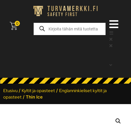
0
Etusivu
/
Kyltit ja opasteet
/
Englanninkieliset kyltit ja
opasteet
/ Thin Ice