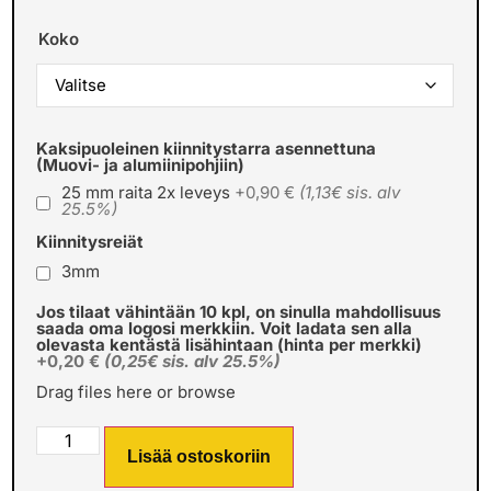
Koko
Kaksipuoleinen kiinnitystarra asennettuna
(Muovi- ja alumiinipohjiin)
25 mm raita 2x leveys
+0,90 €
(1,13€ sis. alv
25.5%)
Kiinnitysreiät
3mm
Jos tilaat vähintään 10 kpl, on sinulla mahdollisuus
saada oma logosi merkkiin. Voit ladata sen alla
olevasta kentästä lisähintaan (hinta per merkki)
+0,20 €
(0,25€ sis. alv 25.5%)
Drag files here or
browse
Lisää ostoskoriin