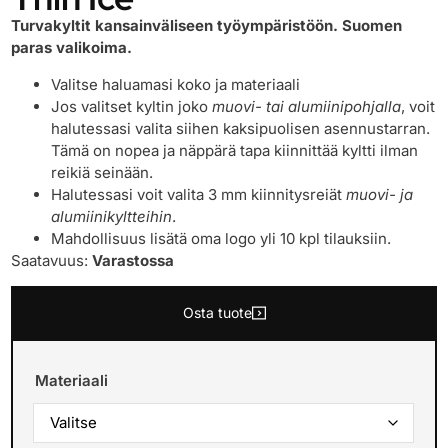
Turvakyltit kansainväliseen työympäristöön. Suomen
paras valikoima.
Valitse haluamasi koko ja materiaali
Jos valitset kyltin joko
muovi- tai alumiinipohjalla
, voit
halutessasi valita siihen kaksipuolisen asennustarran.
Tämä on nopea ja näppärä tapa kiinnittää kyltti ilman
reikiä seinään.
Halutessasi voit valita 3 mm kiinnitysreiät
muovi- ja
alumiinikyltteihin
.
Mahdollisuus lisätä oma logo yli 10 kpl tilauksiin.
Saatavuus:
Varastossa
Osta tuote
Materiaali