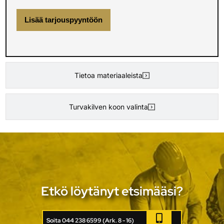
Lisää tarjouspyyntöön
Tietoa materiaaleista
Turvakilven koon valinta
Etkö löytänyt etsimääsi?
Soita 044 238 6599 (Ark. 8 - 16)