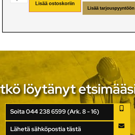
Lisää ostoskoriin
Lisää tarjouspyyntöön
tkö löytänyt etsimääs
Soita 044 238 6599 (Ark. 8 - 16)
Lähetä sähköpostia tästä