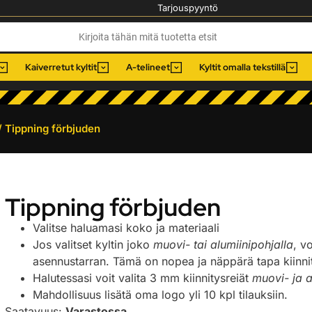
Tarjouspyyntö
Kaiverretut kyltit
A-telineet
Kyltit omalla tekstillä
/ Tippning förbjuden
Tippning förbjuden
Valitse haluamasi koko ja materiaali
Jos valitset kyltin joko
muovi- tai alumiinipohjalla
, v
asennustarran. Tämä on nopea ja näppärä tapa kiinnitt
Halutessasi voit valita 3 mm kiinnitysreiät
muovi- ja a
Mahdollisuus lisätä oma logo yli 10 kpl tilauksiin.
Saatavuus:
Varastossa