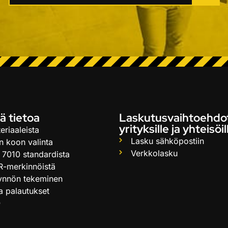
ä tietoa
Laskutusvaihtoehdo
yrityksille ja yhteisöil
eriaaleista
Lasku sähköpostiin
n koon valinta
Verkkolasku
 7010 standardista
R-merkinnöistä
ynnön tekeminen
ja palautukset
Q