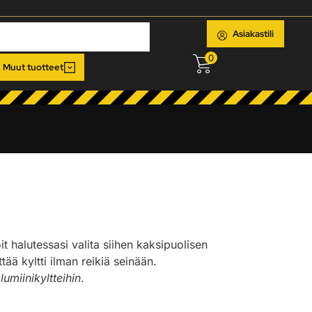
Asiakastili
0
Muut tuotteet
oit halutessasi valita siihen kaksipuolisen
ää kyltti ilman reikiä seinään.
lumiinikyltteihin
.