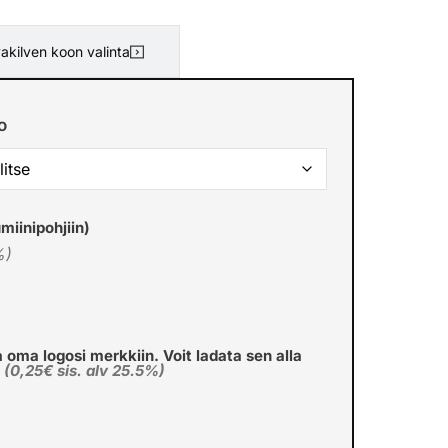
akilven koon valinta
o
miinipohjiin)
%)
a oma logosi merkkiin. Voit ladata sen alla
€
(0,25€ sis. alv 25.5%)