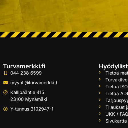
Turvamerkki.fi
Hyödyllist
044 238 6599
Tietoa mat
Turvakilve
myynti@turvamerkki.fi
Tietoa ISO
Kallipääntie 415
Tietoa AD
23100 Mynämäki
Tarjouspy
Tilaukset 
Y-tunnus 3102947-1
UKK / FA
Sivukartta