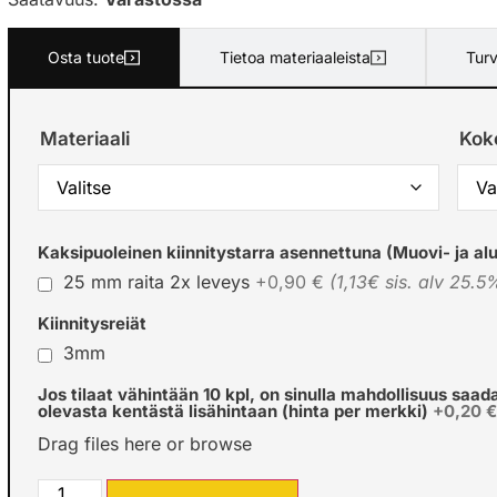
Osta tuote
Tietoa materiaaleista
Turv
Materiaali
Kok
Kaksipuoleinen kiinnitystarra asennettuna (Muovi- ja alu
25 mm raita 2x leveys
+0,90 €
(1,13€ sis. alv 25.5
Kiinnitysreiät
3mm
Jos tilaat vähintään 10 kpl, on sinulla mahdollisuus saad
olevasta kentästä lisähintaan (hinta per merkki)
+0,20 
Drag files here or
browse