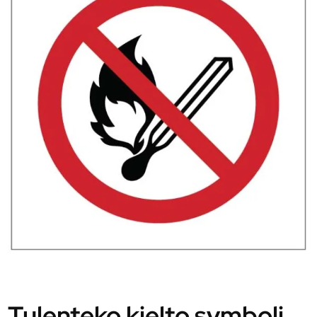
Tulenteko kielto symboli