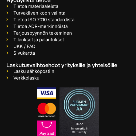
Hyödyllistä tietoa
Tietoa materiaaleista
Turvakilven koon valinta
Tietoa ISO 7010 standardista
Tietoa ADR-merkinnöistä
Tarjouspyynnön tekeminen
Tilaukset ja palautukset
UKK / FAQ
Sivukartta
Laskutusvaihtoehdot yrityksille ja yhteisöille
Lasku sähköpostiin
Verkkolasku