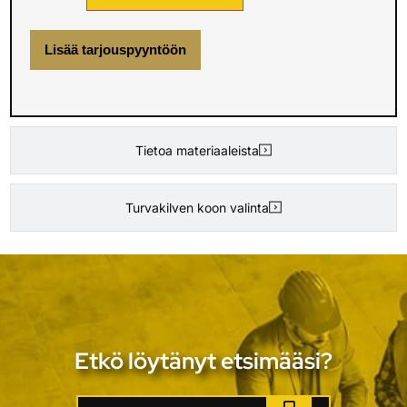
Lisää tarjouspyyntöön
Tietoa materiaaleista
Turvakilven koon valinta
Etkö löytänyt etsimääsi?