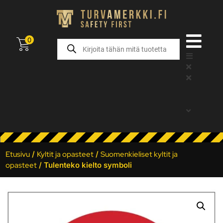
0
Etusivu
/
Kyltit ja opasteet
/
Suomenkieliset kyltit ja
opasteet
/ Tulenteko kielto symboli