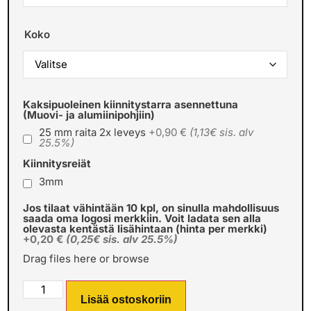
Koko
Kaksipuoleinen kiinnitystarra asennettuna
(Muovi- ja alumiinipohjiin)
25 mm raita 2x leveys
+0,90 €
(1,13€ sis. alv
25.5%)
Kiinnitysreiät
3mm
Jos tilaat vähintään 10 kpl, on sinulla mahdollisuus
saada oma logosi merkkiin. Voit ladata sen alla
olevasta kentästä lisähintaan (hinta per merkki)
+0,20 €
(0,25€ sis. alv 25.5%)
Drag files here or
browse
Lisää ostoskoriin