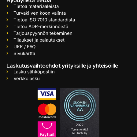
Hyödyllistä tietoa
Tietoa materiaaleista
Turvakilven koon valinta
Tietoa ISO 7010 standardista
Tietoa ADR-merkinnöistä
Tarjouspyynnön tekeminen
Tilaukset ja palautukset
UKK / FAQ
Sivukartta
Laskutusvaihtoehdot yrityksille ja yhteisöille
Lasku sähköpostiin
Verkkolasku