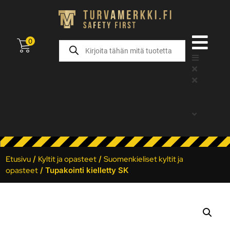
0
Etusivu
/
Kyltit ja opasteet
/
Suomenkieliset kyltit ja
opasteet
/ Tupakointi kielletty SK