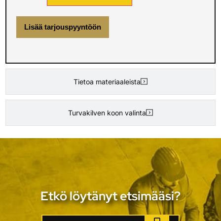
Lisää tarjouspyyntöön
Tietoa materiaaleista
Turvakilven koon valinta
Etkö löytänyt etsimääsi?