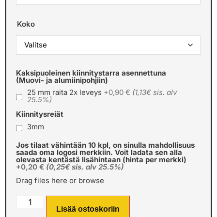
Koko
Kaksipuoleinen kiinnitystarra asennettuna
(Muovi- ja alumiinipohjiin)
25 mm raita 2x leveys
+0,90 €
(1,13€ sis. alv
25.5%)
Kiinnitysreiät
3mm
Jos tilaat vähintään 10 kpl, on sinulla mahdollisuus
saada oma logosi merkkiin. Voit ladata sen alla
olevasta kentästä lisähintaan (hinta per merkki)
+0,20 €
(0,25€ sis. alv 25.5%)
Drag files here or
browse
Lisää ostoskoriin