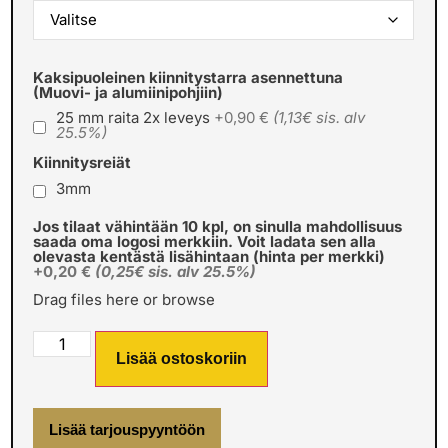
Kaksipuoleinen kiinnitystarra asennettuna
(Muovi- ja alumiinipohjiin)
25 mm raita 2x leveys
+0,90 €
(1,13€ sis. alv
25.5%)
Kiinnitysreiät
3mm
Jos tilaat vähintään 10 kpl, on sinulla mahdollisuus
saada oma logosi merkkiin. Voit ladata sen alla
olevasta kentästä lisähintaan (hinta per merkki)
+0,20 €
(0,25€ sis. alv 25.5%)
Drag files here or
browse
Lisää ostoskoriin
Lisää tarjouspyyntöön