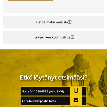
Tietoa materiaaleista
Turvakilven koon valinta
Etkö löytänyt etsimääsi?
Soita 044 238 6599 (Ark. 8 - 16)
Lähetä sähköpostia tästä