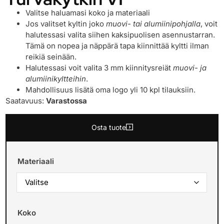
Valitse haluamasi koko ja materiaali
Jos valitset kyltin joko
muovi- tai alumiinipohjalla
, voit
halutessasi valita siihen kaksipuolisen asennustarran.
Tämä on nopea ja näppärä tapa kiinnittää kyltti ilman
reikiä seinään.
Halutessasi voit valita 3 mm kiinnitysreiät
muovi- ja
alumiinikyltteihin
.
Mahdollisuus lisätä oma logo yli 10 kpl tilauksiin.
Saatavuus:
Varastossa
Osta tuote
Materiaali
Koko