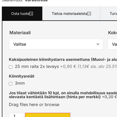
Osta tuote
Tietoa materiaaleista
Turv
Materiaali
Kok
Kaksipuoleinen kiinnitystarra asennettuna (Muovi- ja alu
25 mm raita 2x leveys
+0,90 €
(1,13€ sis. alv 25.5
Kiinnitysreiät
3mm
Jos tilaat vähintään 10 kpl, on sinulla mahdollisuus saad
olevasta kentästä lisähintaan (hinta per merkki)
+0,20 
Drag files here or
browse