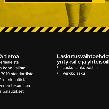
ä tietoa
Laskutusvaihtoehdo
yrityksille ja yhteisöil
eriaaleista
Lasku sähköpostiin
n koon valinta
Verkkolasku
 7010 standardista
R-merkinnöistä
ynnön tekeminen
ja palautukset
Q