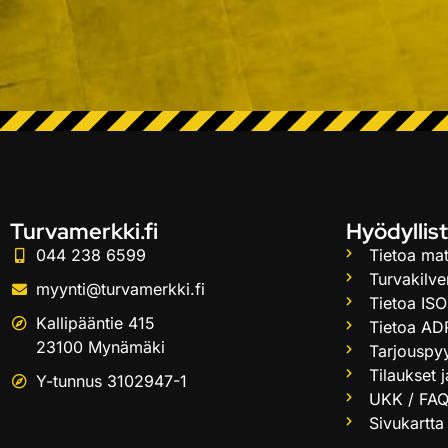
Turvamerkki.fi
Hyödyllist
044 238 6599
Tietoa mat
Turvakilve
myynti@turvamerkki.fi
Tietoa ISO
Kallipääntie 415
Tietoa AD
23100 Mynämäki
Tarjouspy
Tilaukset 
Y-tunnus 3102947-1
UKK / FA
Sivukartta