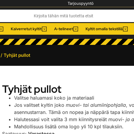
Tarjouspyyntö
Kaiverretut kyltit
A-telineet
Kyltit omalla tekstillä
/ Tyhjät pullot
Tyhjät pullot
Valitse haluamasi koko ja materiaali
Jos valitset kyltin joko
muovi- tai alumiinipohjalla
, v
asennustarran. Tämä on nopea ja näppärä tapa kiinnitt
Halutessasi voit valita 3 mm kiinnitysreiät
muovi- ja a
Mahdollisuus lisätä oma logo yli 10 kpl tilauksiin.
Saatavuus:
Varastossa