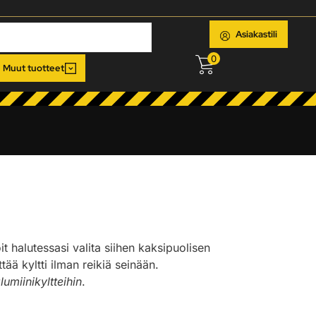
Asiakastili
0
Muut tuotteet
oit halutessasi valita siihen kaksipuolisen
ää kyltti ilman reikiä seinään.
lumiinikyltteihin
.