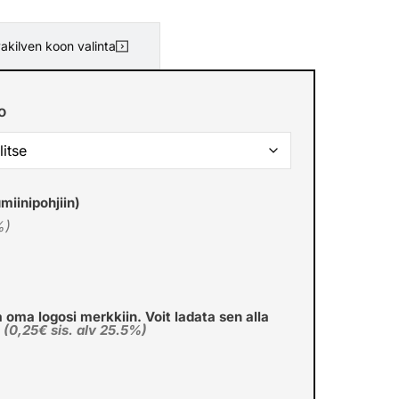
akilven koon valinta
o
miinipohjiin)
%)
a oma logosi merkkiin. Voit ladata sen alla
€
(0,25€ sis. alv 25.5%)