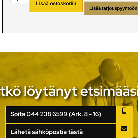
Lisää ostoskoriin
Lisää tarjouspyyntöön
tkö löytänyt etsimääs
Soita 044 238 6599 (Ark. 8 - 16)
Lähetä sähköpostia tästä